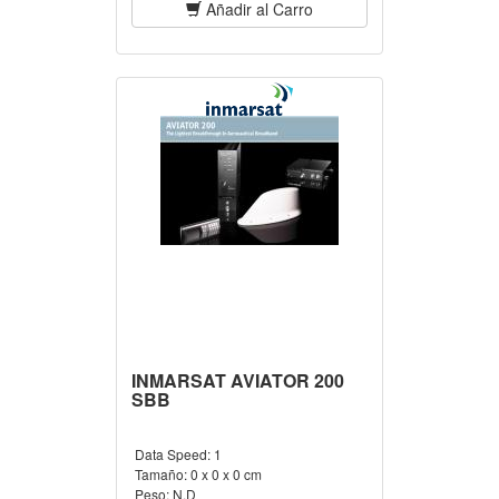
Añadir al Carro
INMARSAT AVIATOR 200
SBB
Data Speed:
1
Tamaño:
0 x 0 x 0 cm
Peso:
N.D