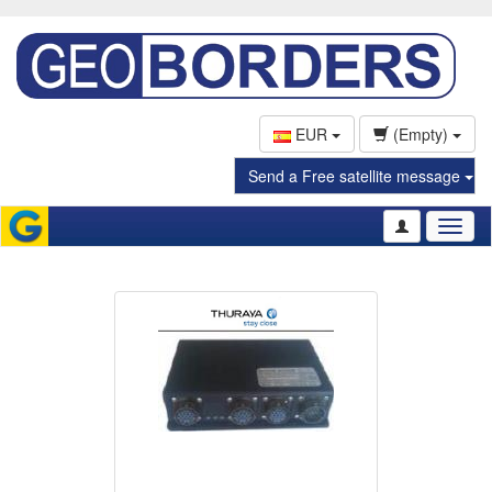
EUR
(Empty)
Send a Free satellite message
Toggl
naviga