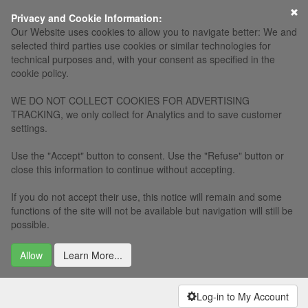
×
Privacy and Cookie Information:
Our Website uses cookies to allow you to navigate better: We and
selected third parties use cookies or similar technologies for
technical purposes and, with your consent as specified in the
cookie policy.
WE DO NOT COLLECT COOKIES FOR ADVERTISING
TRACKING, we only collect for Analytics and to save customer
settings.
Use the "Accept" button to consent. Use the "Refuse" button or
close this information to continue without accepting.
If you do not accept their use, this notice will remain and some
functions of the site will not be available but navigation will still be
possible.
Allow
Learn More...
Log-in to My Account