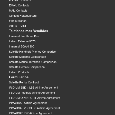
PHONE Contacts
EMAIL Contacts
MAIL Contacts
Contact Headquarters
Find a Branch
24H SERVICE
Telefonos mas Vendidos
Inmarsat IsatPhone Pro
Iridium Extreme 9575
Inmarsat BGAN 300
Satellite Handheld Phones Comparison
Satellite Modems Comparison
Satellite Marine Terminals Comparison
Satellite Rentals Comparison
Iridium Products
Formularios
Satellite Rental Contract
IRIDIUM SBD + LBS Airtime Agreement
IRIDIUM Postpaid Airtime Agreement
IRIDIUM OPENPORT Airtime Agreement
INMARSAT Airtime Agreement
INMARSAT VESSELS Airtime Agreement
INMARSAT IDP Airtime Agreement