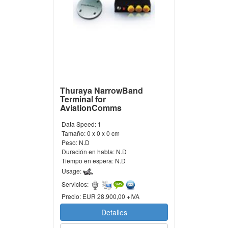
Thuraya NarrowBand
Terminal for
AviationComms
Data Speed:
1
Tamaño:
0 x 0 x 0 cm
Peso:
N.D
Duración en habla:
N.D
Tiempo en espera:
N.D
Usage:
Servicios:
Precio:
EUR 28.900,00 +IVA
Detalles