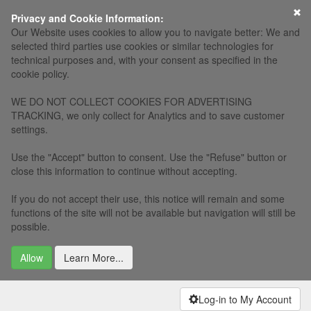
×
Privacy and Cookie Information:
Our Website uses cookies to allow you to navigate better: We and
selected third parties use cookies or similar technologies for
technical purposes and, with your consent as specified in the
cookie policy.
WE DO NOT COLLECT COOKIES FOR ADVERTISING
TRACKING, we only collect for Analytics and to save customer
settings.
Use the "Accept" button to consent. Use the "Refuse" button or
close this information to continue without accepting.
If you do not accept their use, this notice will remain and some
functions of the site will not be available but navigation will still be
possible.
Allow
Learn More...
Log-in to My Account