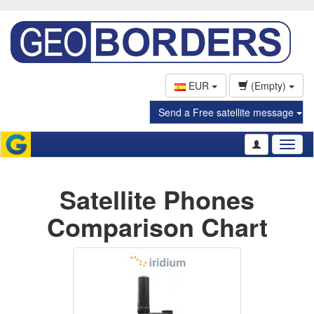
EUR
(Empty)
Send a Free satellite message
Toggl
naviga
Satellite Phones
Comparison Chart