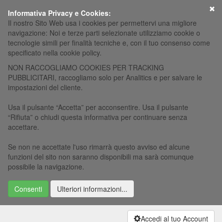
×
Informativa Privacy e Cookies:
Il nostro Sito Web usa i cookies per permettervi una migliore
navigazione: Noi e terze parti selezionate utilizziamo cookie o
tecnologie simili per finalità tecniche e, con il tuo consenso come
specificato nella cookie policy.
NON RACCOGLIAMO COOKIES PER TRACKING
PUBBLICITARI, raccogliamo solo per Analitics e per salvare le
impostazioni del cliente.
Usa il pulsante “Accetta” per acconsentire. Usa il pulsante
“Rifiuta” o chiudi questa informativa per continuare senza
accettare.
Se non ne accettate l'uso rimarrà questo avviso ed alcune
funzioni del sito non saranno disponibili ma sarà comunque
possibile la navigazione.
Consenti
Ulteriori informazioni...
Accedi al tuo Account