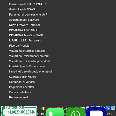
Guida Rapida ISATPHONE Pro
Guida Rapida BGAN
Parametri di connessione VoIP
Aggiornamenti Software
Nuovi firmware Terminali
INMARSAT Land SARF
INMARSAT Marittime SARF
CARRELLO Acquisti
Ricerca Prodotti
Visualizza il Carrello acquisti
Visualizza i miei prodotti preferiti
Visualizza i miei ordini precedenti
I miei dati per la Fatturazione
Il mio indirizzo di spedizione merci
Scarica le mie Fatture
Condizioni di Vendita
Pagamenti accettati
Come contattarci
Regole sui resi
|
|
|
|
|
|
|
English
French
Italian
Spanish
German
Swedish
GEOBORDERS Satellite Ltd - 1B Labton Road, SW20 0LW London, UK - VAT