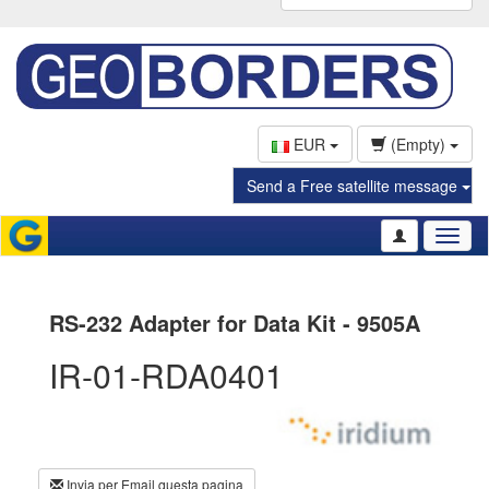
EUR
(Empty)
Send a Free satellite message
Toggl
naviga
RS-232 Adapter for Data Kit - 9505A
IR-01-RDA0401
Invia per Email questa pagina