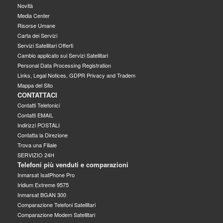
Novità
Media Center
Risorse Umane
Carta dei Servizi
Servizi Satellitari Offerti
Cambio applicato sui Servizi Satellitari
Personal Data Processing Registration
Links, Legal Notices, GDPR Privacy and Tradem
Mappa del Sito
CONTATTACI
Contatti Telefonici
Contatti EMAIL
Indirizzi POSTALI
Contatta la Direzione
Trova una Filiale
SERVIZIO 24H
Telefoni più venduti e comparazioni
Inmarsat IsatPhone Pro
Iridium Extreme 9575
Inmarsat BGAN 300
Comparazione Telefoni Satellitari
Comparazione Modem Satellitari