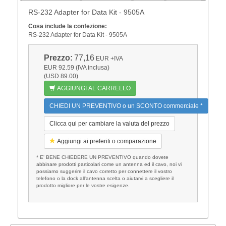
RS-232 Adapter for Data Kit - 9505A
Cosa include la confezione:
RS-232 Adapter for Data Kit - 9505A
Prezzo:
77,16
EUR
+IVA
EUR 92.59 (IVA inclusa)
(USD 89.00)
AGGIUNGI AL CARRELLO
CHIEDI UN PREVENTIVO o un SCONTO commerciale *
Clicca qui per cambiare la valuta del prezzo
Aggiungi ai preferiti o comparazione
* E' BENE CHIEDERE UN PREVENTIVO quando dovete
abbinare prodotti particolari come un antenna ed il cavo, noi vi
possiamo suggerire il cavo corretto per connettere il vostro
telefono o la dock all'antenna scelta o aiutarvi a scegliere il
prodotto migliore per le vostre esigenze.