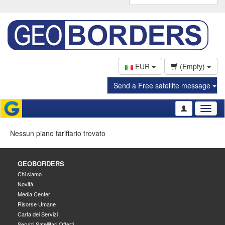
EUR
(Empty)
Send a Free satellite message
Toggl
naviga
Nessun piano tariffario trovato
GEOBORDERS
Chi siamo
Novità
Media Center
Risorse Umane
Carta dei Servizi
Servizi Satellitari Offerti