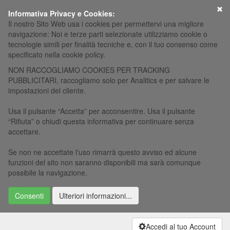
×
Informativa Privacy e Cookies:
Il nostro Sito Web usa i cookies per permettervi una migliore
navigazione: Noi e terze parti selezionate utilizziamo cookie o
tecnologie simili per finalità tecniche e, con il tuo consenso come
specificato nella cookie policy.
NON RACCOGLIAMO COOKIES PER TRACKING
PUBBLICITARI, raccogliamo solo per Analitics e per salvare le
impostazioni del cliente.
Usa il pulsante “Accetta” per acconsentire. Usa il pulsante
“Rifiuta” o chiudi questa informativa per continuare senza
accettare.
Se non ne accettate l'uso rimarrà questo avviso ed alcune
funzioni del sito non saranno disponibili ma sarà comunque
possibile la navigazione.
Consenti
Ulteriori informazioni...
Accedi al tuo Account