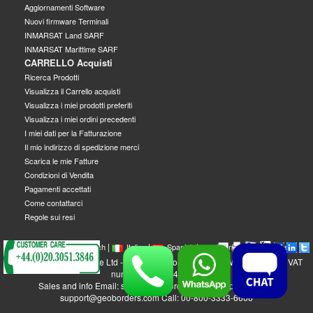
Aggiornamenti Software
Nuovi firmware Terminali
INMARSAT Land SARF
INMARSAT Marittime SARF
CARRELLO Acquisti
Ricerca Prodotti
Visualizza il Carrello acquisti
Visualizza i miei prodotti preferiti
Visualizza i miei ordini precedenti
I miei dati per la Fatturazione
Il mio indirizzo di spedizione merci
Scarica le mie Fatture
Condizioni di Vendita
Pagamenti accettati
Come contattarci
Regole sui resi
|
|
|
|
|
|
|
English
French
Italian
Spanish
German
Swedish
GEOBORDERS Satellite Ltd - 1B Labton Road, SW20 0LW London, UK - VAT
number: GB 984488553
Sales and info Email: sales@geoborders.com - Support Email:
support@geoborders.com Call: 00-800-3333-6666