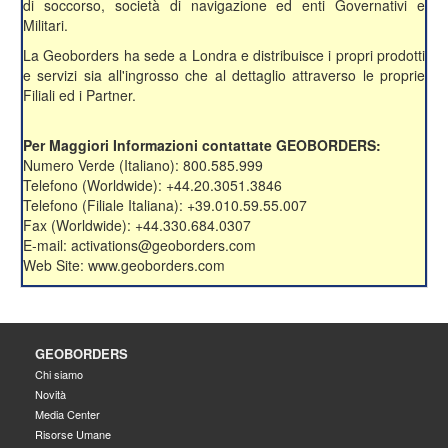
di soccorso, società di navigazione ed enti Governativi e
Militari.
La Geoborders ha sede a Londra e distribuisce i propri prodotti
e servizi sia all'ingrosso che al dettaglio attraverso le proprie
Filiali ed i Partner.
Per Maggiori Informazioni contattate GEOBORDERS:
Numero Verde (Italiano): 800.585.999
Telefono (Worldwide): +44.20.3051.3846
Telefono (Filiale Italiana): +39.010.59.55.007
Fax (Worldwide): +44.330.684.0307
E-mail: activations@geoborders.com
Web Site: www.geoborders.com
GEOBORDERS
Chi siamo
Novità
Media Center
Risorse Umane