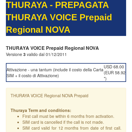
THURAYA - PREPAGATA
THURAYA VOICE Prepaid
Regional NOVA
THURAYA VOICE Prepaid Regional NOVA
Versione
3
valido dal 01/12/2011
USD 68.00
Attivazione - una tantum (include il costo della Carta
(EUR 58.92
SIM + il costo di Attivazione)
*)
THURAYA VOICE Regional NOVA Prepaid
Thuraya Term and conditions:
First call must be within 6 months from activation.
SIM card is cancelled if the call is not made.
SIM card valid for 12 months from date of first call.