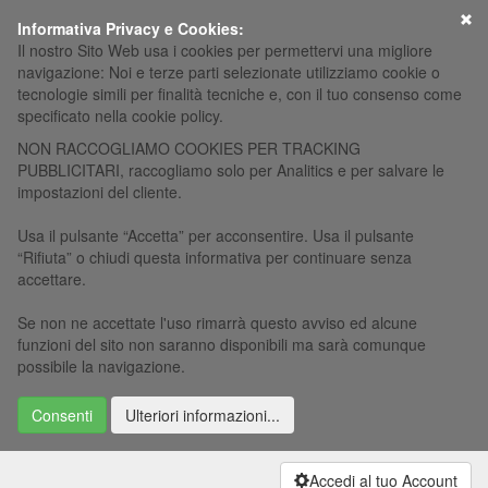
×
Informativa Privacy e Cookies:
Il nostro Sito Web usa i cookies per permettervi una migliore
navigazione: Noi e terze parti selezionate utilizziamo cookie o
tecnologie simili per finalità tecniche e, con il tuo consenso come
specificato nella cookie policy.
NON RACCOGLIAMO COOKIES PER TRACKING
PUBBLICITARI, raccogliamo solo per Analitics e per salvare le
impostazioni del cliente.
Usa il pulsante “Accetta” per acconsentire. Usa il pulsante
“Rifiuta” o chiudi questa informativa per continuare senza
accettare.
Se non ne accettate l'uso rimarrà questo avviso ed alcune
funzioni del sito non saranno disponibili ma sarà comunque
possibile la navigazione.
Consenti
Ulteriori informazioni...
Accedi al tuo Account