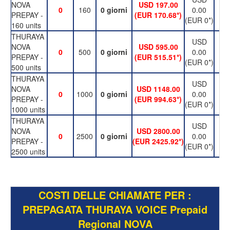
NOVA
USD 197.00
US
0
160
0 giorni
0.00
PREPAY -
(EUR 170.68*)
(E
(EUR 0*)
160 units
THURAYA
USD
NOVA
USD 595.00
US
0
500
0 giorni
0.00
PREPAY -
(EUR 515.51*)
(E
(EUR 0*)
500 units
THURAYA
USD
NOVA
USD 1148.00
US
0
1000
0 giorni
0.00
PREPAY -
(EUR 994.63*)
(E
(EUR 0*)
1000 units
THURAYA
USD
NOVA
USD 2800.00
US
0
2500
0 giorni
0.00
PREPAY -
(EUR 2425.92*)
(E
(EUR 0*)
2500 units
COSTI DELLE CHIAMATE PER :
PREPAGATA THURAYA VOICE Prepaid
Regional NOVA