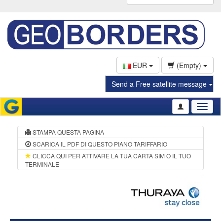
EUR
(Empty)
Send a Free satellite message
Toggl
naviga
STAMPA QUESTA PAGINA
SCARICA IL PDF DI QUESTO PIANO TARIFFARIO
CLICCA QUI PER ATTIVARE LA TUA CARTA SIM O IL TUO
TERMINALE