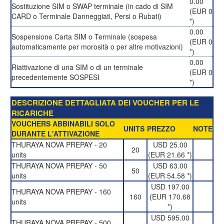
0.00
Sostituzione SIM o SWAP terminale (in cado di SIM
(EUR 0
CARD o Terminale Danneggiati, Persi o Rubati)
*)
0.00
Sospensione Carta SIM o Terminale (sospesa
(EUR 0
automaticamente per morosità o per altre motivazioni)
*)
0.00
Riattivazione di una SIM o di un terminale
(EUR 0
precedentemente SOSPESI
*)
DESCRIZIONE DETTAGLIATA DEI VOUCHER PER LE
RICARICHE
VOUCHERS ABBINABILI SOLO
UNITS
PREZZO
NOTE
DURANTE L'ATTIVAZIONE
THURAYA NOVA PREPAY - 20
USD 25.00
20
units
(EUR 21.66 *)
THURAYA NOVA PREPAY - 50
USD 63.00
50
units
(EUR 54.58 *)
USD 197.00
THURAYA NOVA PREPAY - 160
160
(EUR 170.68
units
*)
USD 595.00
THURAYA NOVA PREPAY - 500