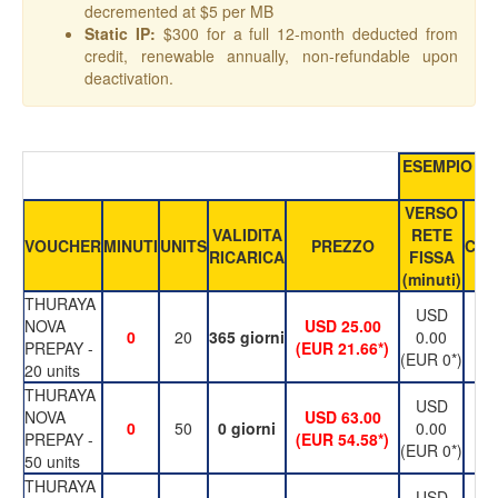
decremented at $5 per MB
Static IP:
$300 for a full 12-month deducted from
credit, renewable annually, non-refundable upon
deactivation.
ESEMPIO DI
VERSO
V
VALIDITA
RETE
VOUCHER
MINUTI
UNITS
PREZZO
CEL
RICARICA
FISSA
(m
(minuti)
THURAYA
USD
NOVA
USD 25.00
US
0
20
365 giorni
0.00
PREPAY -
(EUR 21.66*)
(E
(EUR 0*)
20 units
THURAYA
USD
NOVA
USD 63.00
US
0
50
0 giorni
0.00
PREPAY -
(EUR 54.58*)
(E
(EUR 0*)
50 units
THURAYA
USD