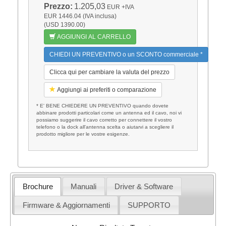
Prezzo:
1.205,03
EUR
+IVA
EUR 1446.04 (IVA inclusa)
(USD 1390.00)
AGGIUNGI AL CARRELLO
CHIEDI UN PREVENTIVO o un SCONTO commerciale *
Clicca qui per cambiare la valuta del prezzo
Aggiungi ai preferiti o comparazione
* E' BENE CHIEDERE UN PREVENTIVO quando dovete
abbinare prodotti particolari come un antenna ed il cavo, noi vi
possiamo suggerire il cavo corretto per connettere il vostro
telefono o la dock all'antenna scelta o aiutarvi a scegliere il
prodotto migliore per le vostre esigenze.
Brochure
Manuali
Driver & Software
Firmware & Aggiornamenti
SUPPORTO