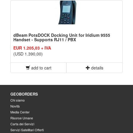
dBeam PotsDOCK Docking Unit for Iridium 9555
Handset - Supports RJ11 / PBX
EUR 1.205,03 + IVA
(USD 1.390,00)
add to cart
details
GEOBORDERS
Chi siamo
Novità
Media Center
Risorse Umane
Carta dei Servizi
Servizi Satellitari Offerti