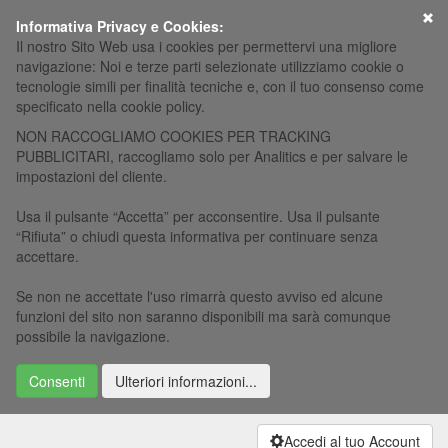
×
Informativa Privacy e Cookies:
Il nostro Sito Web usa i cookies per permettervi una migliore
navigazione: Noi e terze parti selezionate utilizziamo cookie o
tecnologie simili per finalità tecniche e, con il tuo consenso come
specificato nella cookie policy.
NON RACCOGLIAMO COOKIES PER TRACKING
PUBBLICITARI, raccogliamo solo per Analitics e per salvare le
impostazioni del cliente.
Usa il pulsante “Accetta” per acconsentire. Usa il pulsante
“Rifiuta” o chiudi questa informativa per continuare senza
accettare.
Se non ne accettate l'uso rimarrà questo avviso ed alcune
funzioni del sito non saranno disponibili ma sarà comunque
possibile la navigazione.
Consenti
Ulteriori informazioni...
Accedi al tuo Account