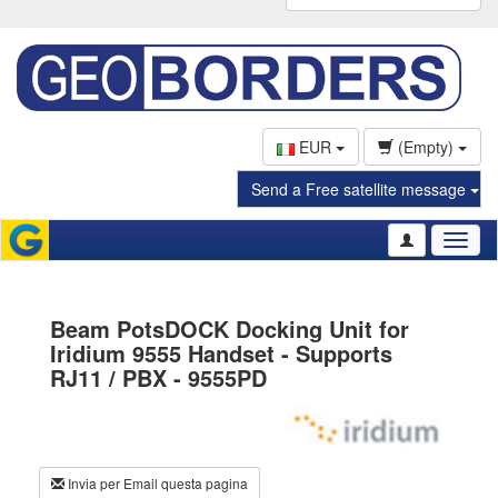
EUR
(Empty)
Send a Free satellite message
Toggl
naviga
Beam PotsDOCK Docking Unit for
Iridium 9555 Handset - Supports
RJ11 / PBX - 9555PD
Invia per Email questa pagina