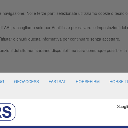
 navigazione: Noi e terze parti selezionate utilizziamo cookie o tecnolog
ccogliamo solo per Analitics e per salvare le impostazioni del c
“Rifiuta” o chiudi questa informativa per continuare senza accettare.
unzioni del sito non saranno disponibili ma sarà comunque possibile la
NG
GEOACCESS
FASTSAT
HORSEFIRM
HORSE T
Scegli