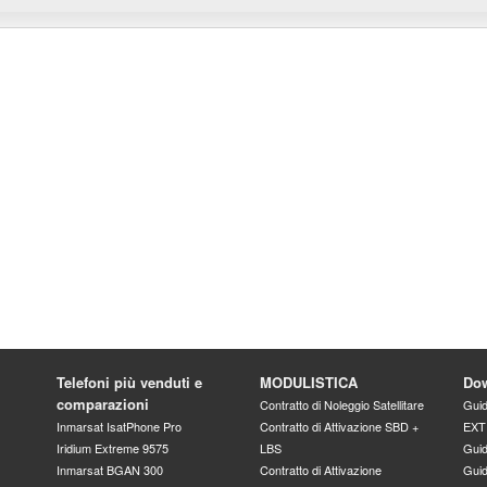
Telefoni più venduti e
MODULISTICA
Dow
comparazioni
Contratto di Noleggio Satellitare
Guid
Inmarsat IsatPhone Pro
Contratto di Attivazione SBD +
EXT
Iridium Extreme 9575
LBS
Guid
Inmarsat BGAN 300
Contratto di Attivazione
Gui