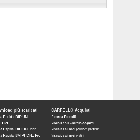
nload più scaricati
CARRELLO Acquisti
a Rapida IRIDIUM
Ricerca Prodotti
REME
Visualizza il Carrello acquisti
a Rapida IRIDIUM 9555
Visualizza i miei prodotti preferiti
da Rapida ISATPHONE Pro
Visualizza i miei ordini