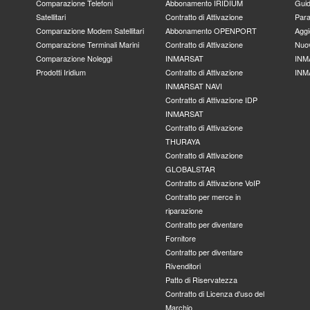
Comparazione Telefoni
Abbonamento IRIDIUM
Gui
Satellitari
Contratto di Attivazione
Para
Comparazione Modem Satellitari
Abbonamento OPENPORT
Aggi
Comparazione Terminali Marini
Contratto di Attivazione
Nuov
Comparazione Noleggi
INMARSAT
INM
Prodotti Iridium
Contratto di Attivazione
INM
INMARSAT NAVI
Contratto di Attivazione IDP
INMARSAT
Contratto di Attivazione
THURAYA
Contratto di Attivazione
GLOBALSTAR
Contratto di Attivazione VoIP
Contratto per merce in
riparazione
Contratto per diventare
Fornitore
Contratto per diventare
Rivenditori
Patto di Riservatezza
Contratto di Licenza d'uso del
Marchio