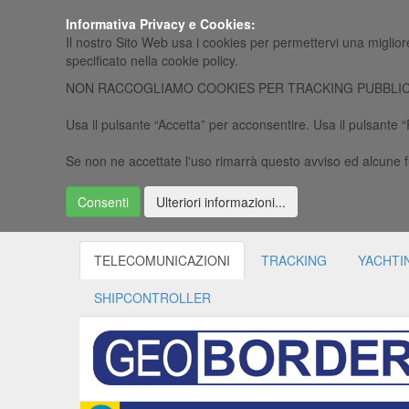
Informativa Privacy e Cookies:
Il nostro Sito Web usa i cookies per permettervi una migliore
specificato nella cookie policy.
NON RACCOGLIAMO COOKIES PER TRACKING PUBBLICITARI, ra
Usa il pulsante “Accetta” per acconsentire. Usa il pulsante 
Se non ne accettate l'uso rimarrà questo avviso ed alcune f
Consenti
Ulteriori informazioni...
TELECOMUNICAZIONI
TRACKING
YACHTI
SHIPCONTROLLER