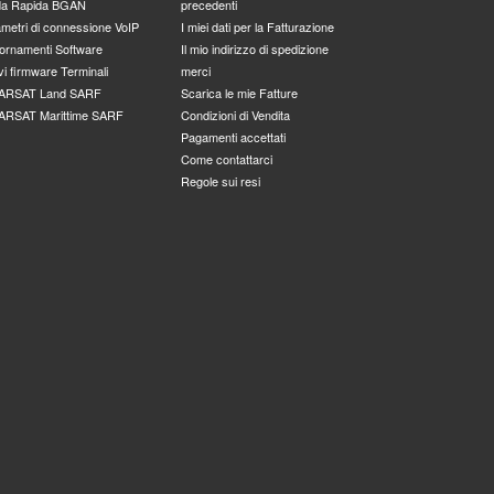
da Rapida BGAN
precedenti
metri di connessione VoIP
I miei dati per la Fatturazione
ornamenti Software
Il mio indirizzo di spedizione
i firmware Terminali
merci
ARSAT Land SARF
Scarica le mie Fatture
ARSAT Marittime SARF
Condizioni di Vendita
Pagamenti accettati
Come contattarci
Regole sui resi