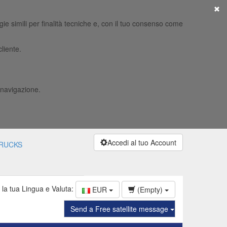
×
ie simili per finalità tecniche e, con il tuo consenso come
liente.
 navigazione.
Accedi al tuo Account
RUCKS
 la tua Lingua e Valuta:
EUR
(Empty)
Send a Free satellite message