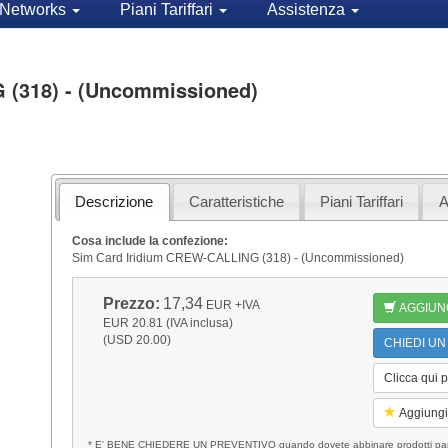
Networks
Piani Tariffari
Assistenza
 (318) - (Uncommissioned)
Descrizione
Caratteristiche
Piani Tariffari
A
Cosa include la confezione:
Sim Card Iridium CREW-CALLING (318) - (Uncommissioned)
Prezzo:
17,34
EUR
+IVA
AGGIUN
EUR 20.81 (IVA inclusa)
(USD 20.00)
CHIEDI UN
Clicca qui 
Aggiungi 
* E' BENE CHIEDERE UN PREVENTIVO quando dovete abbinare prodotti partico