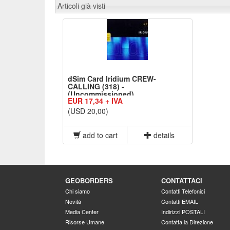
Articoli già visti
dSim Card Iridium CREW-
CALLING (318) -
(Uncommissioned)
EUR 17,34 + IVA
(USD 20,00)
add to cart
details
GEOBORDERS
CONTATTACI
Chi siamo
Contatti Telefonici
Novità
Contatti EMAIL
Media Center
Indirizzi POSTALI
Risorse Umane
Contatta la Direzione