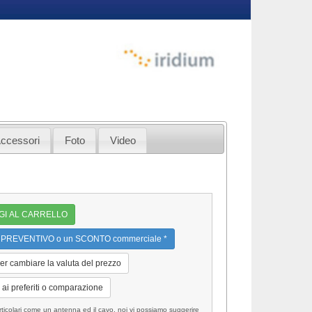
ccessori
Foto
Video
GI AL CARRELLO
 PREVENTIVO o un SCONTO commerciale *
per cambiare la valuta del prezzo
ai preferiti o comparazione
lari come un antenna ed il cavo, noi vi possiamo suggerire