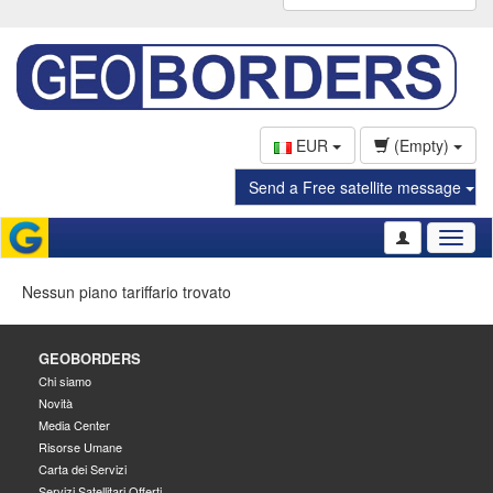
EUR
(Empty)
Send a Free satellite message
Toggl
naviga
Nessun piano tariffario trovato
GEOBORDERS
Chi siamo
Novità
Media Center
Risorse Umane
Carta dei Servizi
Servizi Satellitari Offerti