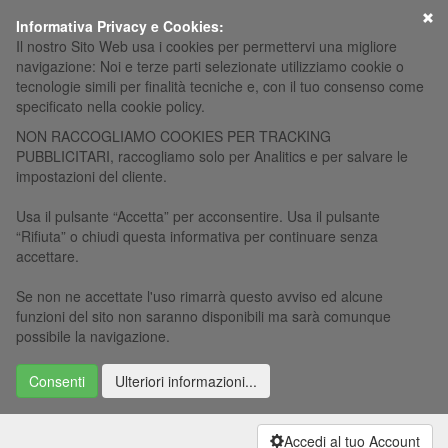
×
Informativa Privacy e Cookies:
Il nostro Sito Web usa i cookies per permettervi una migliore
navigazione: Noi e terze parti selezionate utilizziamo cookie o
tecnologie simili per finalità tecniche e, con il tuo consenso come
specificato nella cookie policy.
NON RACCOGLIAMO COOKIES PER TRACKING
PUBBLICITARI, raccogliamo solo per Analitics e per salvare le
impostazioni del cliente.
Usa il pulsante “Accetta” per acconsentire. Usa il pulsante
“Rifiuta” o chiudi questa informativa per continuare senza
accettare.
Se non ne accettate l'uso rimarrà questo avviso ed alcune
funzioni del sito non saranno disponibili ma sarà comunque
possibile la navigazione.
Consenti
Ulteriori informazioni...
Accedi al tuo Account