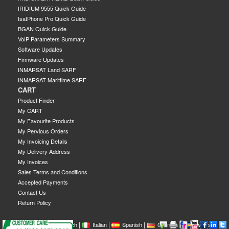
IRIDIUM 9555 Quick Guide
IsatPhone Pro Quick Guide
BGAN Quick Guide
VoIP Parameters Summary
Software Updates
Firmware Updates
INMARSAT Land SARF
INMARSAT Marittime SARF
CART
Product Finder
My CART
My Favourite Products
My Pervious Orders
My Invoicing Details
My Delivery Address
My Invoices
Sales Terms and Conditions
Accepted Payments
Contact Us
Return Policy
|
|
|
|
|
|
|
English
French
Italian
Spanish
German
Swedish