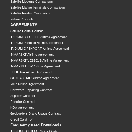
Satellite Modems Comparison
Satellite Marine Terminals Comparison
Satellite Rentals Comparison
Iridium Products
AGREEMENTS
Satellite Rental Contract
IRIDIUM SBD + LBS Airtime Agreement
IRIDIUM Postpaid Airtime Agreement
IRIDIUM OPENPORT Airtime Agreement
INMARSAT Airtime Agreement
INMARSAT VESSELS Airtime Agreement
INMARSAT IDP Airtime Agreement
THURAYA Airtime Agreement
GLOBALSTAR Airtime Agreement
VoIP Airtime Agreement
Hardware Repairing Contract
Supplier Contract
Reseller Contract
NDA Agreement
Geoborders Brand Usage Contract
Credit Card Form
Frequently used Downloads
IRIDIUM EXTREME Quick Guide