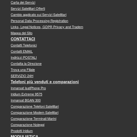
Carta dei Servizi
Servizi Satellitari Offerti
Cambio applicato sui Servizi Satellitari
Personal Data Processing Registration
Links, Legal Notices, GDPR Privacy and Tradem
Mappa del Sito
CONTATTACI
Contatti Telefonici
Contatti EMAIL
Indirizzi POSTALI
Contatta la Direzione
Trova una Filiale
SERVIZIO 24H
Telefoni più venduti e comparazioni
Inmarsat IsatPhone Pro
Iridium Extreme 9575
Inmarsat BGAN 300
Comparazione Telefoni Satellitari
Comparazione Modem Satellitari
Comparazione Terminali Marini
Comparazione Noleggi
Prodotti Iridium
MODULISTICA