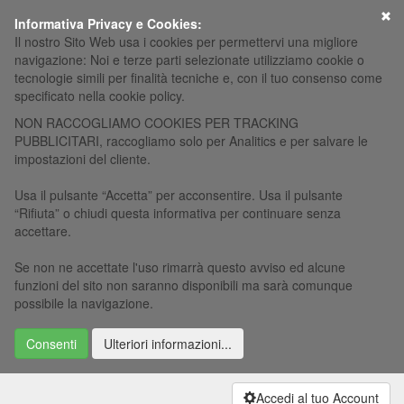
×
Informativa Privacy e Cookies:
Il nostro Sito Web usa i cookies per permettervi una migliore
navigazione: Noi e terze parti selezionate utilizziamo cookie o
tecnologie simili per finalità tecniche e, con il tuo consenso come
specificato nella cookie policy.
NON RACCOGLIAMO COOKIES PER TRACKING
PUBBLICITARI, raccogliamo solo per Analitics e per salvare le
impostazioni del cliente.
Usa il pulsante “Accetta” per acconsentire. Usa il pulsante
“Rifiuta” o chiudi questa informativa per continuare senza
accettare.
Se non ne accettate l'uso rimarrà questo avviso ed alcune
funzioni del sito non saranno disponibili ma sarà comunque
possibile la navigazione.
Consenti
Ulteriori informazioni...
Accedi al tuo Account