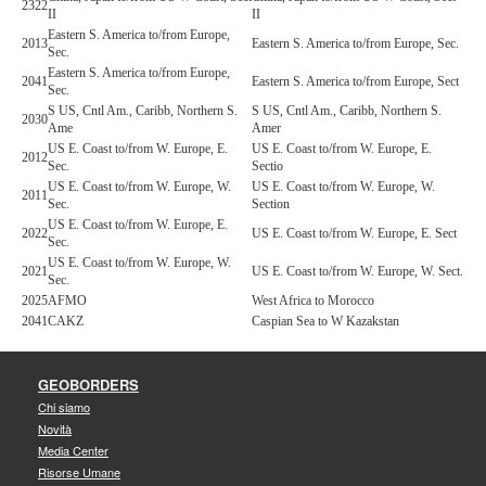
2322
II
II
Eastern S. America to/from Europe,
2013
Eastern S. America to/from Europe, Sec.
Sec.
Eastern S. America to/from Europe,
2041
Eastern S. America to/from Europe, Sect
Sec.
S US, Cntl Am., Caribb, Northern S.
S US, Cntl Am., Caribb, Northern S.
2030
Ame
Amer
US E. Coast to/from W. Europe, E.
US E. Coast to/from W. Europe, E.
2012
Sec.
Sectio
US E. Coast to/from W. Europe, W.
US E. Coast to/from W. Europe, W.
2011
Sec.
Section
US E. Coast to/from W. Europe, E.
2022
US E. Coast to/from W. Europe, E. Sect
Sec.
US E. Coast to/from W. Europe, W.
2021
US E. Coast to/from W. Europe, W. Sect.
Sec.
2025
AFMO
West Africa to Morocco
2041
CAKZ
Caspian Sea to W Kazakstan
GEOBORDERS
Chi siamo
Novità
Media Center
Risorse Umane