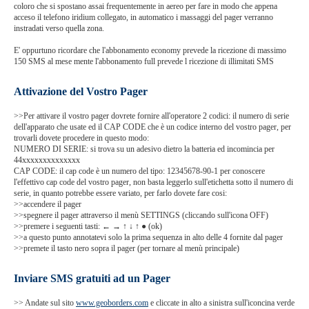
coloro che si spostano assai frequentemente in aereo per fare in modo che appena
acceso il telefono iridium collegato, in automatico i massaggi del pager verranno
instradati verso quella zona.
E' oppurtuno ricordare che l'abbonamento economy prevede la ricezione di massimo
150 SMS al mese mente l'abbonamento full prevede l ricezione di illimitati SMS
Attivazione del Vostro Pager
>>Per attivare il vostro pager dovrete fornire all'operatore 2 codici: il numero di serie
dell'apparato che usate ed il CAP CODE che è un codice interno del vostro pager, per
trovarli dovete procedere in questo modo:
NUMERO DI SERIE: si trova su un adesivo dietro la batteria ed incomincia per
44xxxxxxxxxxxxxx
CAP CODE: il cap code è un numero del tipo: 12345678-90-1 per conoscere
l'effettivo cap code del vostro pager, non basta leggerlo sull'etichetta sotto il numero di
serie, in quanto potrebbe essere variato, per farlo dovete fare cosi:
>>accendere il pager
>>spegnere il pager attraverso il menù SETTINGS (cliccando sull'icona OFF)
>>premere i seguenti tasti: ← → ↑ ↓ ↑ ● (ok)
>>a questo punto annotatevi solo la prima sequenza in alto delle 4 fornite dal pager
>>premete il tasto nero sopra il pager (per tornare al menù principale)
Inviare SMS gratuiti ad un Pager
>> Andate sul sito
www.geoborders.com
e cliccate in alto a sinistra sull'iconcina verde