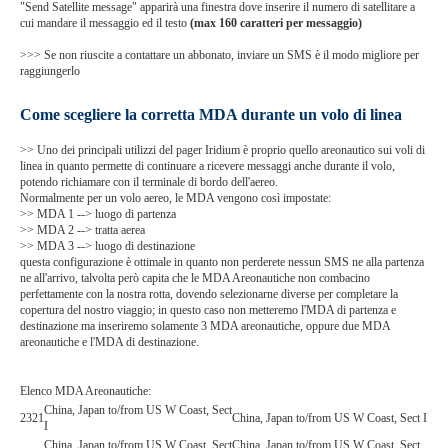
"Send Satellite message" apparirà una finestra dove inserire il numero di satellitare a
cui mandare il messaggio ed il testo
(max 160 caratteri per messaggio)
>>> Se non riuscite a contattare un abbonato, inviare un SMS è il modo migliore per
raggiungerlo
Come scegliere la corretta MDA durante un volo di linea
>> Uno dei principali utilizzi del pager Iridium è proprio quello areonautico sui voli di
linea in quanto permette di continuare a ricevere messaggi anche durante il volo,
potendo richiamare con il terminale di bordo dell'aereo.
Normalmente per un volo aereo, le MDA vengono così impostate:
>> MDA 1 --> luogo di partenza
>> MDA 2 --> tratta aerea
>> MDA 3 --> luogo di destinazione
questa configurazione è ottimale in quanto non perderete nessun SMS ne alla partenza
ne all'arrivo, talvolta però capita che le MDA Areonautiche non combacino
perfettamente con la nostra rotta, dovendo selezionarne diverse per completare la
copertura del nostro viaggio; in questo caso non metteremo l'MDA di partenza e
destinazione ma inseriremo solamente 3 MDA areonautiche, oppure due MDA
areonautiche e l'MDA di destinazione.
Elenco MDA Areonautiche:
China, Japan to/from US W Coast, Sect
2321
China, Japan to/from US W Coast, Sect I
I
China, Japan to/from US W Coast, Sect
China, Japan to/from US W Coast, Sect