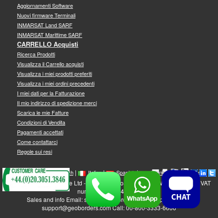
Aggiornamenti Software
Nuovi firmware Terminali
INMARSAT Land SARF
INMARSAT Marittime SARF
CARRELLO Acquisti
Ricerca Prodotti
Visualizza il Carrello acquisti
Visualizza i miei prodotti preferiti
Visualizza i miei ordini precedenti
I miei dati per la Fatturazione
Il mio indirizzo di spedizione merci
Scarica le mie Fatture
Condizioni di Vendita
Pagamenti accettati
Come contattarci
Regole sui resi
|
|
|
|
|
|
|
English
French
Italian
Spanish
German
Swedish
GEOBORDERS Satellite Ltd - 1B Labton Road, SW20 0LW London, UK - VAT
number: GB 984488553
Sales and info Email: sales@geoborders.com - Support Email:
support@geoborders.com Call: 00-800-3333-6666