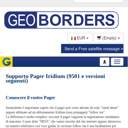
EUR
(Empty)
Send a Free satellite message
Toggl
naviga
Supporto Pager Iridium (9501 e versioni
seguenti)
Conoscere il vostro Pager
Innanzitutto è importante sapere che il pager può venir attivato da solo "stand alone"
oppure abbinato ad un abbonamento Iridium (non prepagata) "follow me".
La differenza è molto semplice: siccome il pager supporta la registrazione simultanea
di massimo 3 zone dette "MDA" che vanno inserite dal sito internet oppure attraverso
un numero telefonico con voce guida; la versione follow me è una facilitazione per