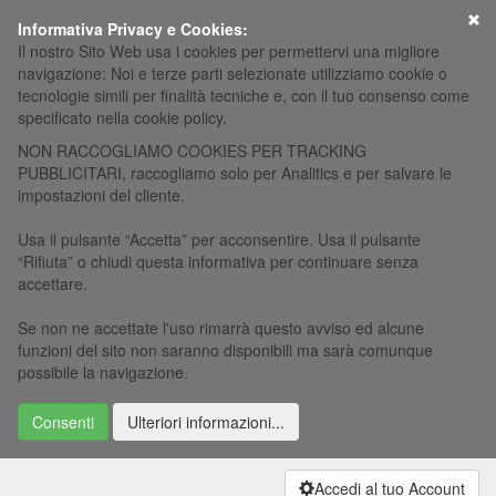
×
Informativa Privacy e Cookies:
Il nostro Sito Web usa i cookies per permettervi una migliore
navigazione: Noi e terze parti selezionate utilizziamo cookie o
tecnologie simili per finalità tecniche e, con il tuo consenso come
specificato nella cookie policy.
NON RACCOGLIAMO COOKIES PER TRACKING
PUBBLICITARI, raccogliamo solo per Analitics e per salvare le
impostazioni del cliente.
Usa il pulsante “Accetta” per acconsentire. Usa il pulsante
“Rifiuta” o chiudi questa informativa per continuare senza
accettare.
Se non ne accettate l'uso rimarrà questo avviso ed alcune
funzioni del sito non saranno disponibili ma sarà comunque
possibile la navigazione.
Consenti
Ulteriori informazioni...
Accedi al tuo Account