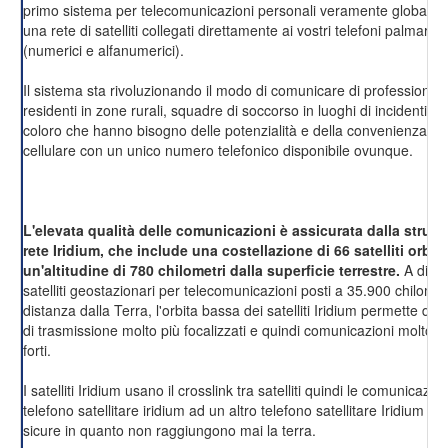
primo sistema per telecomunicazioni personali veramente globale 
una rete di satelliti collegati direttamente ai vostri telefoni palmari 
(numerici e alfanumerici).
Il sistema sta rivoluzionando il modo di comunicare di professionisti, 
residenti in zone rurali, squadre di soccorso in luoghi di incidenti, e d
coloro che hanno bisogno delle potenzialità e della convenienza di 
cellulare con un unico numero telefonico disponibile ovunque.
L'elevata qualità delle comunicazioni è assicurata dalla struttu
rete Iridium, che include una costellazione di 66 satelliti orbit
un'altitudine di 780 chilometri dalla superficie terrestre.
A diffe
satelliti geostazionari per telecomunicazioni posti a 35.900 chilometr
distanza dalla Terra, l'orbita bassa dei satelliti Iridium permette di o
di trasmissione molto più focalizzati e quindi comunicazioni molto p
forti.
I satelliti Iridium usano il crosslink tra satelliti quindi le comunicazio
telefono satellitare iridium ad un altro telefono satellitare Iridium s
sicure in quanto non raggiungono mai la terra.