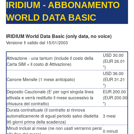
IRIDIUM - ABBONAMENTO
WORLD DATA BASIC
IRIDIUM World Data Basic (only data, no voice)
Versione
1
valido dal 15/01/2003
USD 30.00
Attivazione - una tantum (include il costo della
(EUR 26.01
Carta SIM + il costo di Attivazione)
*)
USD 36.00
Canone Mensile (1 mese anticipato)
(EUR 31.21
*)
Deposito Cauzionale (E' per ogni singola linea
EUR 200.00
attivata e verrà restituito il mese successivo la
(EUR 200.00
chiusura del contratto)
*)
Durata contrattuale (il contratto si rinnova
automaticamente di egual periodo salvo disdetta
3 mesi
90 giorni prima della scadenza)
Minuti inclusi al mese (ne non usati verranno persi
0 minuti