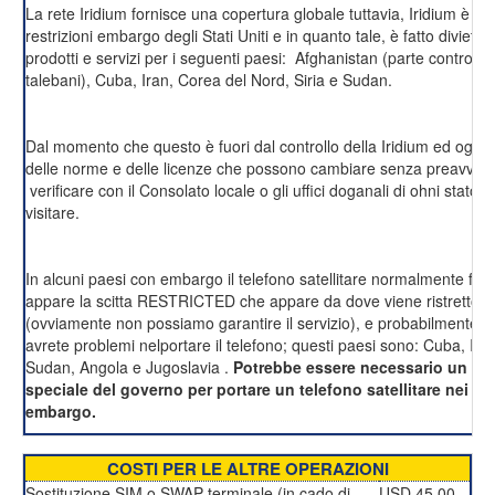
La rete Iridium fornisce una copertura globale tuttavia, Iridium è co
restrizioni embargo degli Stati Uniti e in quanto tale, è fatto divieto d
prodotti e servizi per i seguenti paesi: Afghanistan (parte controllat
talebani), Cuba, Iran, Corea del Nord, Siria e Sudan.
Dal momento che questo è fuori dal controllo della Iridium ed ogni
delle norme e delle licenze che possono cambiare senza preavviso
verificare con il Consolato locale o gli uffici doganali di ohni stato c
visitare.
In alcuni paesi con embargo il telefono satellitare normalmente fu
appare la scitta RESTRICTED che appare da dove viene ristretto l'u
(ovviamente non possiamo garantire il servizio), e probabilmente a
avrete problemi nelportare il telefono; questi paesi sono: Cuba, Iran
Sudan, Angola e Jugoslavia .
Potrebbe essere necessario un p
speciale del governo per portare un telefono satellitare nei pa
embargo.
COSTI PER LE ALTRE OPERAZIONI
Sostituzione SIM o SWAP terminale (in cado di
USD 45.00