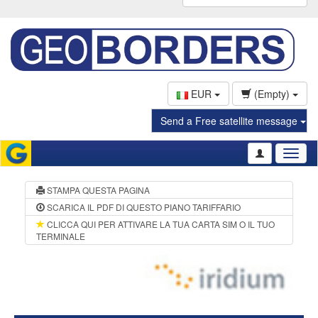
EUR
(Empty)
Send a Free satellite message
Toggl
naviga
STAMPA QUESTA PAGINA
SCARICA IL PDF DI QUESTO PIANO TARIFFARIO
CLICCA QUI PER ATTIVARE LA TUA CARTA SIM O IL TUO
TERMINALE