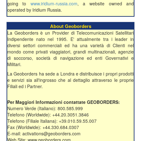
going to
www.iridium-russia.com
, a website owned and
operated by Iridium Russia.
About Geoborders
La Geoborders è un Provider di Telecomunicazioni Satellitari
Indipendente nato nel 1995. E' attualmente tra i leader in
diversi settori commerciali ed ha una varietà di Clienti nel
mondo come privati viaggiatori, grandi multinazionali, agenzie
di soccorso, società di navigazione ed enti Governativi e
Militari.
La Geoborders ha sede a Londra e distribuisce i propri prodotti
e servizi sia all'ingrosso che al dettaglio attraverso le proprie
Filiali ed i Partner.
Per Maggiori Informazioni contattate GEOBORDERS:
Numero Verde (Italiano): 800.585.999
Telefono (Worldwide): +44.20.3051.3846
Telefono (Filiale Italiana): +39.010.59.55.007
Fax (Worldwide): +44.330.684.0307
E-mail: activations@geoborders.com
Web Site: www.geoborders.com