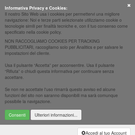
×
Informativa Privacy e Cookies:
Il nostro Sito Web usa i cookies per permettervi una migliore
navigazione: Noi e terze parti selezionate utilizziamo cookie o
tecnologie simili per finalità tecniche e, con il tuo consenso come
specificato nella cookie policy.
NON RACCOGLIAMO COOKIES PER TRACKING
PUBBLICITARI, raccogliamo solo per Analitics e per salvare le
impostazioni del cliente.
Usa il pulsante “Accetta” per acconsentire. Usa il pulsante
“Rifiuta” o chiudi questa informativa per continuare senza
accettare.
Se non ne accettate l'uso rimarrà questo avviso ed alcune
funzioni del sito non saranno disponibili ma sarà comunque
possibile la navigazione.
Consenti
Ulteriori informazioni...
Accedi al tuo Account