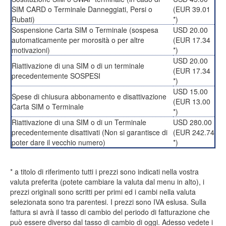
SIM CARD o Terminale Danneggiati, Persi o
(EUR 39.01
Rubati)
*)
Sospensione Carta SIM o Terminale (sospesa
USD 20.00
automaticamente per morosità o per altre
(EUR 17.34
motivazioni)
*)
USD 20.00
Riattivazione di una SIM o di un terminale
(EUR 17.34
precedentemente SOSPESI
*)
USD 15.00
Spese di chiusura abbonamento e disattivazione
(EUR 13.00
Carta SIM o Terminale
*)
Riattivazione di una SIM o di un Terminale
USD 280.00
precedentemente disattivati (Non si garantisce di
(EUR 242.74
poter dare il vecchio numero)
*)
* a titolo di riferimento tutti i prezzi sono indicati nella vostra
valuta preferita (potete cambiare la valuta dal menu in alto), i
prezzi originali sono scritti per primi ed i cambi nella valuta
selezionata sono tra parentesi. I prezzi sono IVA eslusa. Sulla
fattura si avrà il tasso di cambio del periodo di fatturazione che
può essere diverso dal tasso di cambio di oggi. Adesso vedete i