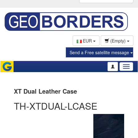
EUR
(Empty)
Send a Free satellite message
Toggl
naviga
XT Dual Leather Case
TH-XTDUAL-LCASE