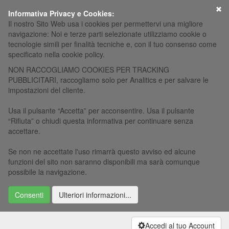
×
Informativa Privacy e Cookies:
Il nostro Sito Web usa i cookies per permettervi una migliore
navigazione: Noi e terze parti selezionate utilizziamo cookie o
tecnologie simili per finalità tecniche e, con il tuo consenso come
specificato nella cookie policy.
NON RACCOGLIAMO COOKIES PER TRACKING
PUBBLICITARI, raccogliamo solo per Analitics e per salvare le
impostazioni del cliente.
Usa il pulsante “Accetta” per acconsentire. Usa il pulsante
“Rifiuta” o chiudi questa informativa per continuare senza
accettare.
Se non ne accettate l'uso rimarrà questo avviso ed alcune
funzioni del sito non saranno disponibili ma sarà comunque
possibile la navigazione.
Consenti
Ulteriori informazioni...
Accedi al tuo Account