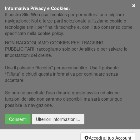
×
Informativa Privacy e Cookies:
Il nostro Sito Web usa i cookies per permettervi una migliore
navigazione: Noi e terze parti selezionate utilizziamo cookie o
tecnologie simili per finalità tecniche e, con il tuo consenso come
specificato nella cookie policy.
NON RACCOGLIAMO COOKIES PER TRACKING
PUBBLICITARI, raccogliamo solo per Analitics e per salvare le
impostazioni del cliente.
Usa il pulsante “Accetta” per acconsentire. Usa il pulsante
“Rifiuta” o chiudi questa informativa per continuare senza
accettare.
Se non ne accettate l'uso rimarrà questo avviso ed alcune
funzioni del sito non saranno disponibili ma sarà comunque
possibile la navigazione.
Consenti
Ulteriori informazioni...
Accedi al tuo Account