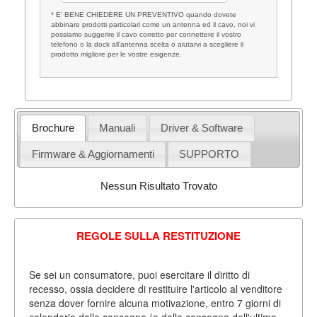
* E' BENE CHIEDERE UN PREVENTIVO quando dovete
abbinare prodotti particolari come un antenna ed il cavo, noi vi
possiamo suggerire il cavo corretto per connettere il vostro
telefono o la dock all'antenna scelta o aiutarvi a scegliere il
prodotto migliore per le vostre esigenze.
Brochure
Manuali
Driver & Software
Firmware & Aggiornamenti
SUPPORTO
Nessun Risultato Trovato
REGOLE SULLA RESTITUZIONE
Se sei un consumatore, puoi esercitare il diritto di
recesso, ossia decidere di restituire l'articolo al venditore
senza dover fornire alcuna motivazione, entro 7 giorni di
calendario dalla consegna (o dalla consegna dell'ultimo