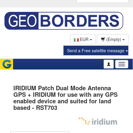
EUR
(Empty)
Send a Free satellite message
Toggl
naviga
IRIDIUM Patch Dual Mode Antenna
GPS + IRIDIUM for use with any GPS
enabled device and suited for land
based - RST703