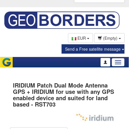
EUR
(Empty)
Send a Free satellite message
Toggl
naviga
IRIDIUM Patch Dual Mode Antenna
GPS + IRIDIUM for use with any GPS
enabled device and suited for land
based - RST703