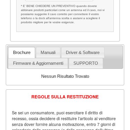
* E' BENE CHIEDERE UN PREVENTIVO quando dovete
abbinare prodotti particolari come un antenna ed il cavo, noi vi
possiamo suggerire il cavo corretto per connettere il vostro
telefono o la dock all'antenna scelta o aiutarvi a scegliere il
prodotto migliore per le vostre esigenze.
Brochure
Manuali
Driver & Software
Firmware & Aggiornamenti
SUPPORTO
Nessun Risultato Trovato
REGOLE SULLA RESTITUZIONE
Se sei un consumatore, puoi esercitare il diritto di
recesso, ossia decidere di restituire l'articolo al venditore
senza dover fornire alcuna motivazione, entro 7 giorni di
calendario dalla consegna (o dalla consegna dell'ultimo