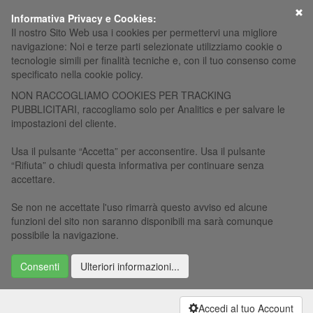
×
Informativa Privacy e Cookies:
Il nostro Sito Web usa i cookies per permettervi una migliore
navigazione: Noi e terze parti selezionate utilizziamo cookie o
tecnologie simili per finalità tecniche e, con il tuo consenso come
specificato nella cookie policy.
NON RACCOGLIAMO COOKIES PER TRACKING
PUBBLICITARI, raccogliamo solo per Analitics e per salvare le
impostazioni del cliente.
Usa il pulsante “Accetta” per acconsentire. Usa il pulsante
“Rifiuta” o chiudi questa informativa per continuare senza
accettare.
Se non ne accettate l'uso rimarrà questo avviso ed alcune
funzioni del sito non saranno disponibili ma sarà comunque
possibile la navigazione.
Consenti
Ulteriori informazioni...
Accedi al tuo Account