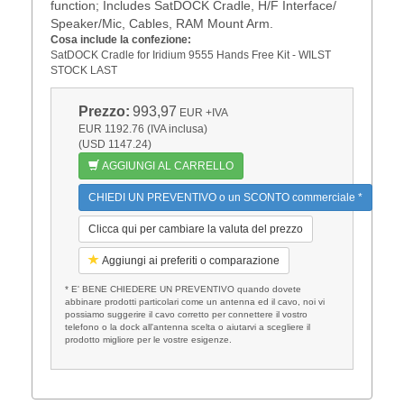
function; Includes SatDOCK Cradle, H/F Interface/
Speaker/Mic, Cables, RAM Mount Arm.
Cosa include la confezione:
SatDOCK Cradle for Iridium 9555 Hands Free Kit - WILST
STOCK LAST
Prezzo:
993,97
EUR
+IVA
EUR 1192.76 (IVA inclusa)
(USD 1147.24)
AGGIUNGI AL CARRELLO
CHIEDI UN PREVENTIVO o un SCONTO commerciale *
Clicca qui per cambiare la valuta del prezzo
Aggiungi ai preferiti o comparazione
* E' BENE CHIEDERE UN PREVENTIVO quando dovete
abbinare prodotti particolari come un antenna ed il cavo, noi vi
possiamo suggerire il cavo corretto per connettere il vostro
telefono o la dock all'antenna scelta o aiutarvi a scegliere il
prodotto migliore per le vostre esigenze.