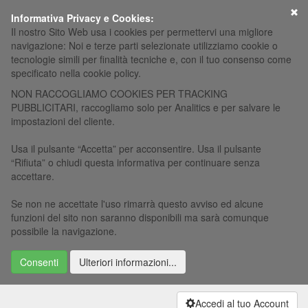
×
Informativa Privacy e Cookies:
Il nostro Sito Web usa i cookies per permettervi una migliore
navigazione: Noi e terze parti selezionate utilizziamo cookie o
tecnologie simili per finalità tecniche e, con il tuo consenso come
specificato nella cookie policy.
NON RACCOGLIAMO COOKIES PER TRACKING
PUBBLICITARI, raccogliamo solo per Analitics e per salvare le
impostazioni del cliente.
Usa il pulsante “Accetta” per acconsentire. Usa il pulsante
“Rifiuta” o chiudi questa informativa per continuare senza
accettare.
Se non ne accettate l'uso rimarrà questo avviso ed alcune
funzioni del sito non saranno disponibili ma sarà comunque
possibile la navigazione.
Consenti
Ulteriori informazioni...
Accedi al tuo Account