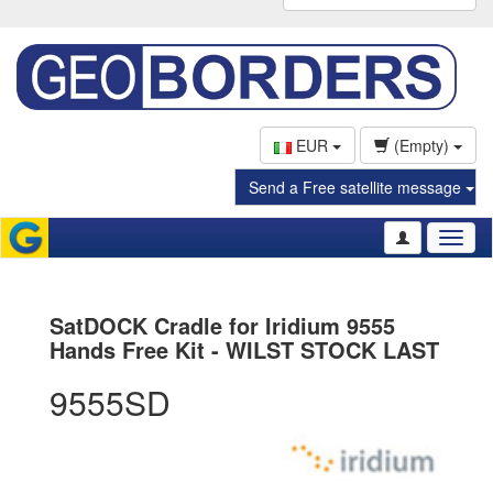
EUR
(Empty)
Send a Free satellite message
Toggl
naviga
SatDOCK Cradle for Iridium 9555
Hands Free Kit - WILST STOCK LAST
9555SD