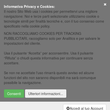
×
Informativa Privacy e Cookies:
Il nostro Sito Web usa i cookies per permettervi una migliore
navigazione: Noi e terze parti selezionate utilizziamo cookie o
tecnologie simili per finalità tecniche e, con il tuo consenso come
specificato nella cookie policy.
NON RACCOGLIAMO COOKIES PER TRACKING
PUBBLICITARI, raccogliamo solo per Analitics e per salvare le
impostazioni del cliente.
Usa il pulsante “Accetta” per acconsentire. Usa il pulsante
“Rifiuta” o chiudi questa informativa per continuare senza
accettare.
Se non ne accettate l'uso rimarrà questo avviso ed alcune
funzioni del sito non saranno disponibili ma sarà comunque
possibile la navigazione.
Consenti
Ulteriori informazioni...
Accedi al tuo Account