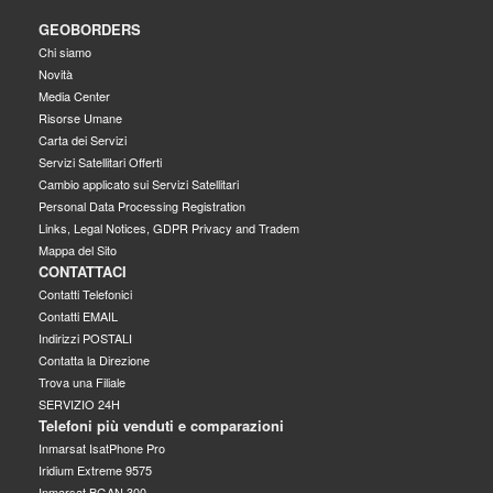
GEOBORDERS
Chi siamo
Novità
Media Center
Risorse Umane
Carta dei Servizi
Servizi Satellitari Offerti
Cambio applicato sui Servizi Satellitari
Personal Data Processing Registration
Links, Legal Notices, GDPR Privacy and Tradem
Mappa del Sito
CONTATTACI
Contatti Telefonici
Contatti EMAIL
Indirizzi POSTALI
Contatta la Direzione
Trova una Filiale
SERVIZIO 24H
Telefoni più venduti e comparazioni
Inmarsat IsatPhone Pro
Iridium Extreme 9575
Inmarsat BGAN 300