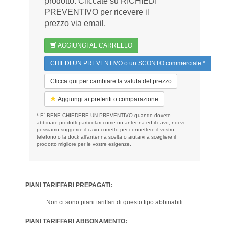
prodotto. Cliccate su RICHIEDI
PREVENTIVO per ricevere il
prezzo via email.
AGGIUNGI AL CARRELLO
CHIEDI UN PREVENTIVO o un SCONTO commerciale *
Clicca qui per cambiare la valuta del prezzo
Aggiungi ai preferiti o comparazione
* E' BENE CHIEDERE UN PREVENTIVO quando dovete
abbinare prodotti particolari come un antenna ed il cavo, noi vi
possiamo suggerire il cavo corretto per connettere il vostro
telefono o la dock all'antenna scelta o aiutarvi a scegliere il
prodotto migliore per le vostre esigenze.
PIANI TARIFFARI PREPAGATI:
Non ci sono piani tariffari di questo tipo abbinabili
PIANI TARIFFARI ABBONAMENTO: