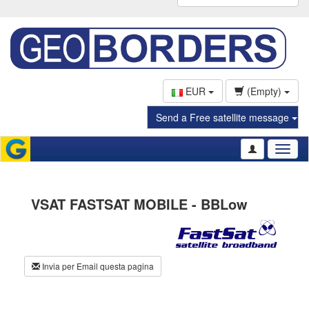
EUR
(Empty)
Send a Free satellite message
Toggl
naviga
VSAT FASTSAT MOBILE - BBLow
Invia per Email questa pagina