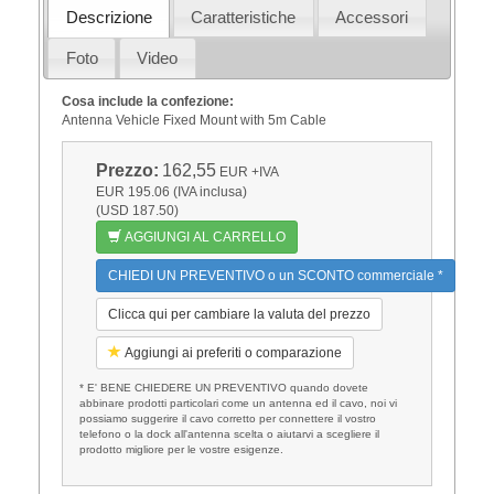
Descrizione
Caratteristiche
Accessori
Foto
Video
Cosa include la confezione:
Antenna Vehicle Fixed Mount with 5m Cable
Prezzo:
162,55
EUR
+IVA
EUR 195.06 (IVA inclusa)
(USD 187.50)
AGGIUNGI AL CARRELLO
CHIEDI UN PREVENTIVO o un SCONTO commerciale *
Clicca qui per cambiare la valuta del prezzo
Aggiungi ai preferiti o comparazione
* E' BENE CHIEDERE UN PREVENTIVO quando dovete
abbinare prodotti particolari come un antenna ed il cavo, noi vi
possiamo suggerire il cavo corretto per connettere il vostro
telefono o la dock all'antenna scelta o aiutarvi a scegliere il
prodotto migliore per le vostre esigenze.