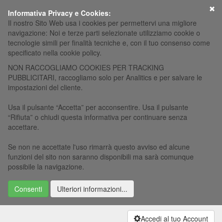
×
Informativa Privacy e Cookies:
Il nostro Sito Web usa i cookies per permettervi una migliore
navigazione: Noi e terze parti selezionate utilizziamo cookie o
tecnologie simili per finalità tecniche e, con il tuo consenso come
specificato nella cookie policy.
NON RACCOGLIAMO COOKIES PER TRACKING
PUBBLICITARI, raccogliamo solo per Analitics e per salvare le
impostazioni del cliente.
Usa il pulsante “Accetta” per acconsentire. Usa il pulsante
“Rifiuta” o chiudi questa informativa per continuare senza
accettare.
Se non ne accettate l'uso rimarrà questo avviso ed alcune
funzioni del sito non saranno disponibili ma sarà comunque
possibile la navigazione.
Consenti
Ulteriori informazioni...
Accedi al tuo Account