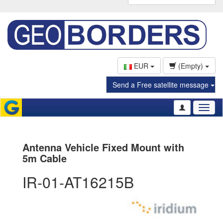
EUR
(Empty)
Send a Free satellite message
Toggl
naviga
Antenna Vehicle Fixed Mount with
5m Cable
IR-01-AT16215B