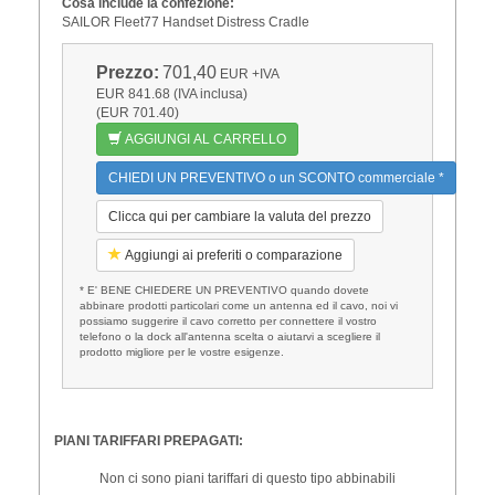
Cosa include la confezione:
SAILOR Fleet77 Handset Distress Cradle
Prezzo:
701,40
EUR
+IVA
EUR 841.68 (IVA inclusa)
(EUR 701.40)
AGGIUNGI AL CARRELLO
CHIEDI UN PREVENTIVO o un SCONTO commerciale *
Clicca qui per cambiare la valuta del prezzo
Aggiungi ai preferiti o comparazione
* E' BENE CHIEDERE UN PREVENTIVO quando dovete
abbinare prodotti particolari come un antenna ed il cavo, noi vi
possiamo suggerire il cavo corretto per connettere il vostro
telefono o la dock all'antenna scelta o aiutarvi a scegliere il
prodotto migliore per le vostre esigenze.
PIANI TARIFFARI PREPAGATI:
Non ci sono piani tariffari di questo tipo abbinabili