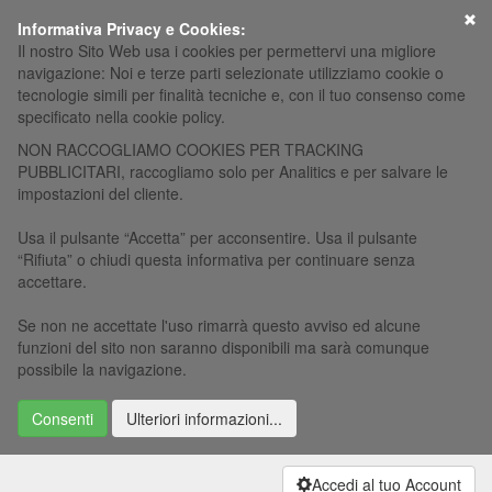
×
Informativa Privacy e Cookies:
Il nostro Sito Web usa i cookies per permettervi una migliore
navigazione: Noi e terze parti selezionate utilizziamo cookie o
tecnologie simili per finalità tecniche e, con il tuo consenso come
specificato nella cookie policy.
NON RACCOGLIAMO COOKIES PER TRACKING
PUBBLICITARI, raccogliamo solo per Analitics e per salvare le
impostazioni del cliente.
Usa il pulsante “Accetta” per acconsentire. Usa il pulsante
“Rifiuta” o chiudi questa informativa per continuare senza
accettare.
Se non ne accettate l'uso rimarrà questo avviso ed alcune
funzioni del sito non saranno disponibili ma sarà comunque
possibile la navigazione.
Consenti
Ulteriori informazioni...
Accedi al tuo Account