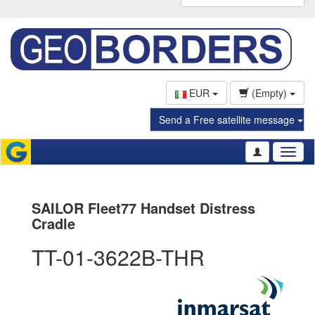
EUR
(Empty)
Send a Free satellite message
Toggl
naviga
SAILOR Fleet77 Handset Distress
Cradle
TT-01-3622B-THR