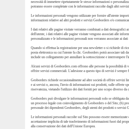
necessità di immettere ripetutamente le stesse informazioni o personalizza
potranno essere completate con le informazioni raccolte dagli altri servi
Le informazioni personali vengono utilizzate per fornire all'utente importan
informazioni relative ad altri prodotti e servizi Geoborders e/o comunicare
I dati relativi alle pagine visitate verranno combinati a dati demografici 
dell'utente, i dati relativi alle pagine visitate vengono associati alle info
personalizzato e le informazioni personali non verranno associate ai dati re
Quando si effettua la registrazione per una newsletter o si richiede di r
posta elettronica su cui l'utente fa clic. Geoborders potrà associare tali 
include un collegamento per annullare la sottoscrizione e interrompere l'
Alcuni servizi di Geoborders.com offrono alle persone la possibilità di 
offrire servizi commerciali. L'adesione a questo tipo di servizi è sempre f
Geoborders richiede occasionalmente ad altre società di offrire servizi limi
e ai servizi o, ancora, l'invio di informazioni sui prodotti, sulle offerte s
riservatezza, vietando l'utilizzo dei dati forniti per uno scopo diverso da
Geoborders può divulgare le informazioni personali solo se obbligata da no
un processo legale con coinvolgimento di Geoborders o del Sito; (b) prote
personale dei dipendenti Geoborders, degli utenti dei prodotti o servizi
Le informazioni personali raccolte sul Sito possono essere memorizzate ed e
accettazione implicita di tale trasferimento di informazioni fuori dal pro
alla conservazione dei dati dell'Unione Europea.