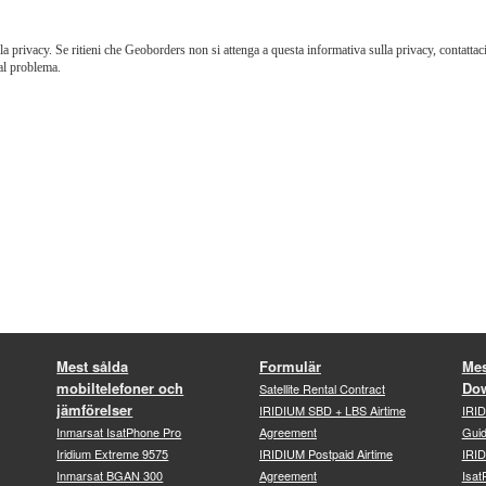
 privacy. Se ritieni che Geoborders non si attenga a questa informativa sulla privacy, contattaci tr
al problema.
Mest sålda
Formulär
Mes
mobiltelefoner och
Do
Satellite Rental Contract
jämförelser
IRIDIUM SBD + LBS Airtime
IRI
Inmarsat IsatPhone Pro
Agreement
Gui
Iridium Extreme 9575
IRIDIUM Postpaid Airtime
IRID
Inmarsat BGAN 300
Agreement
Isat