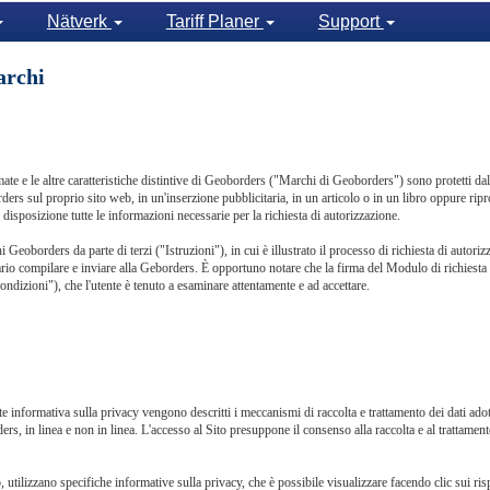
Nätverk
Tariff Planer
Support
archi
ate e le altre caratteristiche distintive di Geoborders ("Marchi di Geoborders") sono protetti dall
ers sul proprio sito web, in un'inserzione pubblicitaria, in un articolo o in un libro oppure ripr
disposizione tutte le informazioni necessarie per la richiesta di autorizzazione.
i Geoborders da parte di terzi ("Istruzioni"), in cui è illustrato il processo di richiesta di autori
rio compilare e inviare alla Geborders. È opportuno notare che la firma del Modulo di richiesta di
ndizioni"), che l'utente è tenuto a esaminare attentamente e ad accettare.
 informativa sulla privacy vengono descritti i meccanismi di raccolta e trattamento dei dati adott
ers, in linea e non in linea. L'accesso al Sito presuppone il consenso alla raccolta e al trattament
 utilizzano specifiche informative sulla privacy, che è possibile visualizzare facendo clic sui ris