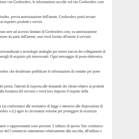
erazione con Geoborders, le informazioni raccolte sul sito Geoborders.com
 Inoltre, previa autorizzazione dell'utente, Geoborders potrà inviare
 rispettivi prodotti e servizi.
 alcune aree ad accesso limitato di Geoborders.com, su autorizzazione
ione da parte dell'utente, non verrà fornito all'utente il servizio
ersonalizzati o tecnologie analoghe per tenere traccia dei collegamenti di
consigli di acquisto più interessanti. Ogni messaggio di posta elettronica
rders che desiderano pubblicare le informazioni di contatto per poter
 premi, l'attività di risposta alle domande dei clienti relative ai prodotti
lla fornitura del servizio e verrà loro imposto il rispetto della
 (a) conformarsi alle normative di legge o attenersi alle disposizioni di
rders o (c) agire in circostanze estreme per proteggere la sicurezza
arie o rappresentanti sono presenti. L'utilizzo di questo Sito costituisce
o del Commercio statunitense relativamente alla raccolta, all'utilizzo e