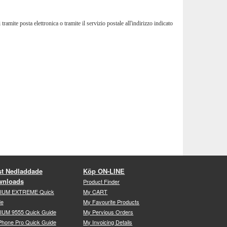
amite posta elettronica o tramite il servizio postale all'indirizzo indicato
t Nedladdade
Köp ON-LINE
wnloads
Product Finder
DIUM EXTREME Quick
My CART
de
My Favourite Products
IUM 9555 Quick Guide
My Pervious Orders
Phone Pro Quick Guide
My Invoicing Details