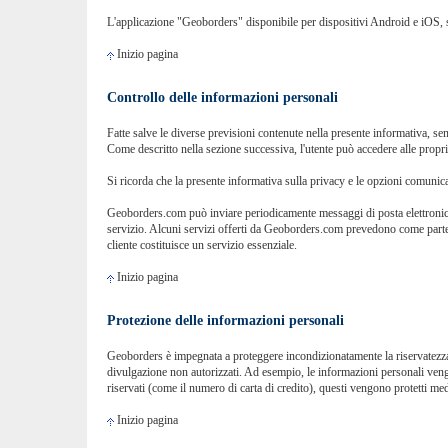
L'applicazione "Geoborders" disponibile per dispositivi Android e iOS, se
Inizio pagina
Controllo delle informazioni personali
Fatte salve le diverse previsioni contenute nella presente informativa, senz
Come descritto nella sezione successiva, l'utente può accedere alle propri
Si ricorda che la presente informativa sulla privacy e le opzioni comunicat
Geoborders.com può inviare periodicamente messaggi di posta elettronica c
servizio. Alcuni servizi offerti da Geoborders.com prevedono come parte inte
cliente costituisce un servizio essenziale.
Inizio pagina
Protezione delle informazioni personali
Geoborders è impegnata a proteggere incondizionatamente la riservatezza de
divulgazione non autorizzati. Ad esempio, le informazioni personali vengo
riservati (come il numero di carta di credito), questi vengono protetti me
Inizio pagina