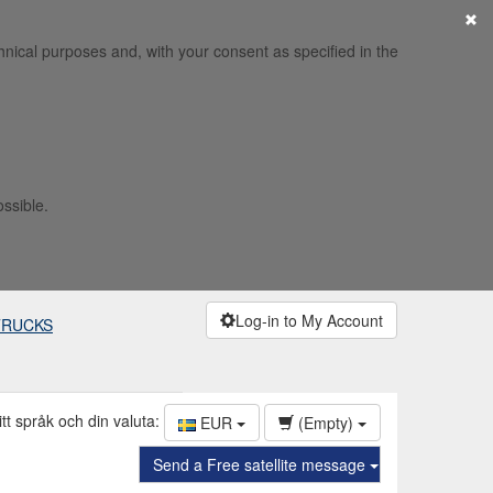
×
hnical purposes and, with your consent as specified in the
ossible.
Log-in to My Account
TRUCKS
itt språk och din valuta:
EUR
(Empty)
Send a Free satellite message