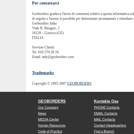
Per contattarci
Geoborders gradisce l'invio di commenti relativi a questa informativa sulla
di seguito e faremo il possibile per determinare prontamente e rimediare 
Geoborders Italia
Viale B. Bisagno, 2
16129 – Genova (GE)
ITALIA
Servizio Clienti:
Tel. 010.570.28.16
Email: italy@geoborders.com
Trademarks
Copyright © 1995-2007
GEOBORDERS
GEOBORDERS
Kontakta Oss
Our Company
PHONE Contacts
News
EMAIL Contacts
MEDIA Center
MAIL Contacts
Human Resources
Contact Headquarters
Code of Practice
Find a Branch