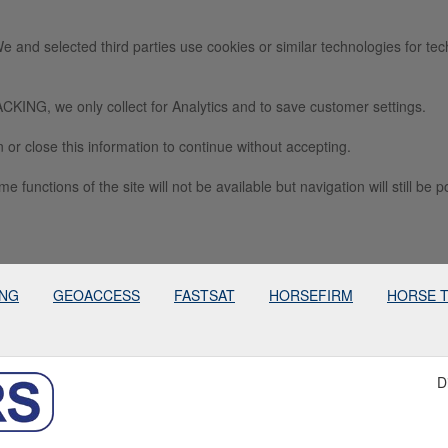
e and selected third parties use cookies or similar technologies for tec
we only collect for Analytics and to save customer settings.
 or close this information to continue without accepting.
e functions of the site will not be available but navigation will still be p
ING
GEOACCESS
FASTSAT
HORSEFIRM
HORSE 
D