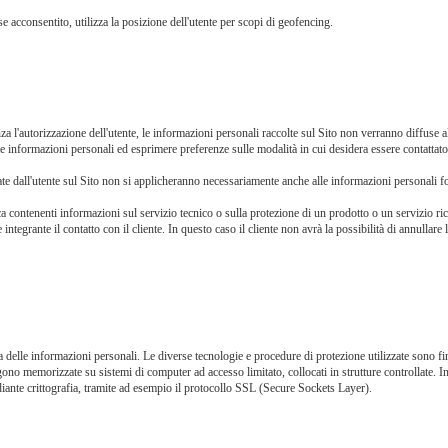
 acconsentito, utilizza la posizione dell'utente per scopi di geofencing.
a l'autorizzazione dell'utente, le informazioni personali raccolte sul Sito non verranno diffuse all
e informazioni personali ed esprimere preferenze sulle modalità in cui desidera essere contattato
e dall'utente sul Sito non si applicheranno necessariamente anche alle informazioni personali forn
ontenenti informazioni sul servizio tecnico o sulla protezione di un prodotto o un servizio richi
grante il contatto con il cliente. In questo caso il cliente non avrà la possibilità di annullare la 
lle informazioni personali. Le diverse tecnologie e procedure di protezione utilizzate sono final
no memorizzate su sistemi di computer ad accesso limitato, collocati in strutture controllate. I
diante crittografia, tramite ad esempio il protocollo SSL (Secure Sockets Layer).