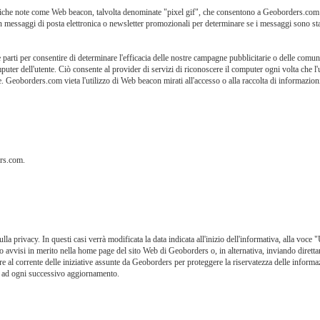
e note come Web beacon, talvolta denominate "pixel gif", che consentono a Geoborders.com di 
essaggi di posta elettronica o newsletter promozionali per determinare se i messaggi sono stati
 parti per consentire di determinare l'efficacia delle nostre campagne pubblicitarie o delle comu
omputer dell'utente. Ciò consente al provider di servizi di riconoscere il computer ogni volta che 
. Geoborders.com vieta l'utilizzo di Web beacon mirati all'accesso o alla raccolta di informazioni
ers.com.
a privacy. In questi casi verrà modificata la data indicata all'inizio dell'informativa, alla voc
 avvisi in merito nella home page del sito Web di Geoborders o, in alternativa, inviando direttam
 al corrente delle iniziative assunte da Geoborders per proteggere la riservatezza delle informaz
y e ad ogni successivo aggiornamento.