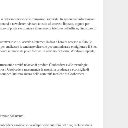
 o dell'esecuzione delle transazioni richieste. In genere tali informazioni
onarsi a newsletter, visitare un sito ad accesso limitato, oppure per
zzo di posta elettronica e il numero di telefono dell'ufficio, l'indirizzo di
traverso cui si accede a Internet; la data e l'ora di accesso al Sito; le
e per analizzare le tendenze oltre che per amministrare e migliorare il Sito.
 software in modo da poter fornire un servizio richiesto. Windows Update,
ormazioni e novità relative ai prodotti Geoborders e alle tecnologie
 o dannosi, Geoborders raccomanda la massima prudenza e sconsiglia di
ioni per l'utilizzo sicuro delle comunità tecniche di Geoborders.
izzate dall'utente.
Geoborders associati e da semplificare l'utilizzo del Sito, escludendo la