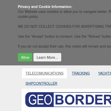
Privacy and Cookie Information:
Our Website uses cookies to allow you to navigate better: W
cookie policy.
WE DO NOT COLLECT COOKIES FOR ADVERTISING TRACKING, 
Use the "Accept" button to consent. Use the "Refuse" button
If you do not accept their use, this notice will remain and som
Allow
Learn More...
TELECOMUNICATIONS
TRACKING
YACHT
SHIPCONTROLLER