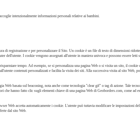
ccoglie intenzionalmente informazioni personali relative ai bambini.
ura di registrazione e per personalizzare il Sito. Un cookie è un file di testo di dimensioni ridot
er dell'utente. I cookie vengono assegnati all'utente in maniera univoca e possono essere letti s
 risparmiare tempo. Ad esempio, se si personalizza una pagina Web o si visita un sito, il cookie c
 all'utente contenuti personalizzati e facilita la visita dei siti. Alla successiva visita al sito We
.
logia Web basata sul beaconing, nota anche come tecnologia "clear gif" o tag di azione. Tale tecn
tori che hanno fatto clic sugli elementi chiave di una pagina Web di Geoborders.com, come ad e
owser Web accetta automaticamente i cookie. L'utente può tuttavia modificare le impostazioni del b
ferte dal sito Web.