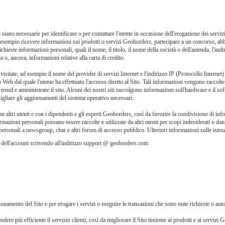
siano necessarie per identificare o per contattare l'utente in occasione dell'erogazione dei servizi
d esempio ricevere informazioni sui prodotti o servizi Geoborders, partecipare a un concorso, abb
ieste informazioni personali, quali il nome, il titolo, il nome della società o dell'azienda, l'indiri
a o, ancora, informazioni relative alla carta di credito.
sitate, ad esempio il nome del provider di servizi Internet e l'indirizzo IP (Protocollo Internet) at
sito Web dal quale l'utente ha effettuato l'accesso diretto al Sito. Tali informazioni vengono raccolt
i trend e amministrare il sito. Alcuni dei nostri siti raccolgono informazioni sull'hardware e il
gliare gli aggiornamenti del sistema operativo necessari.
 altri utenti e con i dipendenti e gli esperti Geoborders, così da favorire la condivisione di inf
informazioni personali possano essere raccolte e utilizzate da altri utenti per scopi indesiderati
personali a newsgroup, chat o altri forum di accesso pubblico. Ulteriori informazioni sulle istruz
ne dell'account scrivendo all'indirizzo support @ geoborders.com
onamento del Sito e per erogare i servizi o eseguire le transazioni che sono state richieste o autor
ere più efficiente il servizio clienti, così da migliorare il Sito insieme ai prodotti e ai servizi 