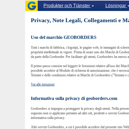
Produkter och Tjänster
Lösningar
Privacy, Note Legali, Collegamenti e M
Uso del marchio GEOBORDERS
Tutti i marchi di fabbrica, i logotipi, le pagine web, le immagini di scherm
proprietà intellettuale in vigore. Prima di usare uno dei Marchi di Geobord
da parte della Geoborder. Per facilitare gli utenti, Geoborders ha messo a 
Il primo passo consiste nel leggere le Istruzioni relative all'uso dei March
possibile accedere al Modulo di richiesta di autorizzazione, che è necessa
Termini e delle condizioni relative ai Marchi di Geoborders ("Termini e co
Vai alle istruzioni
Informativa sulla privacy di geoborders.com
Geoborders si impegna a proteggere la privacy degli utenti. Nella presente
seguono non si applicano pertanto ad altri siti, prodotti o servizi Geobord
informativa sulla privacy.
Altri servizi Geoborders, a cui è possibile accedere dal presente sito Web,