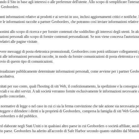
ndo il Sito in base agli interessi o alle preferenze dell'utente. Allo scopo di semplificare l'int
zi Geoborders.
ti informazioni relative ai prodotti e ai servizi in uso, inclusi aggiornamenti critici e notifiche.
 le informazioni raccolte a partner Geoborders, che potranno così inviare informazioni relative ai
anonimi allo scopo di ricerca e per fornire contenuti che soddisfino gli interessi degli utenti. In
rmazioni personali allo scopo di fornire contenuti personalizzati. Se non viene concessa l'autorizzaz
lativi alle pagine visitate.
icevere messaggi di posta elettronica promozionali, Geoborders.com potrà utilizzare collegamenti p
dati alle informazioni personali raccolte, in modo da fornire comunicazioni di posta elettronica e 
invio di questo tipo di comunicazioni.
visualizzare pubblicamente determinate informazioni personali, come avviene per i partner Geobo
acoltativa.
tati per suo conto, quali l'hosting di siti Web, il confezionamento, la spedizione e la consegna dei
peciali e su altri servizi. A tali società verranno fornite esclusivamente le informazioni necessarie a
 quello concordato.
rmative di legge o nel caso in cui ci sia la ferma convinzione che tale azione sia necessaria per
ggere e difendere i diritti o la proprietà di Geoborders, compresa la famiglia di siti Web Geobo
 Geoborders o del pubblico.
laborate negli Stati Uniti o in qualsiasi altro paese in cui Geoborders o società affiliate, ausili
prio paese. Geoborders ha aderito all'accordo di Safe Harbor secondo quanto stabilito dal Minister