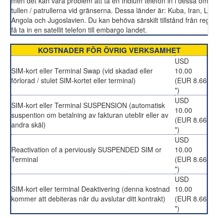
men det kan vara problem att ta en Iridium telefon in i dessa områd
tullen / patrullerna vid gränserna. Dessa länder är: Kuba, Iran, Lib
Angola och Jugoslavien. Du kan behöva särskilt tillstånd från regeri
få ta in en satellit telefon till embargo landet.
KOSTNADER FÖR ÖVRIG VERKSAMHET
USD
SIM-kort eller Terminal Swap (vid skadad eller
10.00
förlorad / stulet SIM-kortet eller terminal)
(EUR 8.66
*)
USD
SIM-kort eller Terminal SUSPENSION (automatisk
10.00
suspention om betalning av fakturan uteblir eller av
(EUR 8.66
andra skäl)
*)
USD
Reactivation of a perviously SUSPENDED SIM or
10.00
Terminal
(EUR 8.66
*)
USD
SIM-kort eller terminal Deaktivering (denna kostnad
10.00
kommer att debiteras när du avslutar ditt kontrakt)
(EUR 8.66
*)