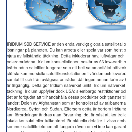
IRIDIUM SBD SERVICE är den enda verkligt globala satellit-tal och
lösningar på planeten. Du kan arbeta eller spela var som helst på 
njuta av fullständig täckning. Detta inkluderar hav, luftvägar och
polarområdena. Iridium konstellationen består av 66 low-earth orbi
tvärbundna satelliter fungerar som ett helt sammanflätat nätverk. Ir
största kommersiella satellitkonstellationen i världen och levererar v
samtal till och från avlägsna områden där ingen annan form av ko
är tillgänglig. Detta gör Iridium nätverket unikt. Iridium-nätverket ge
täckning, Iridium uppfyller dock USA: s embargo restriktioner och de
det är förbjudet att tillhandahålla dessa produkter och tjänster till fö
länder: Delen av Afghanistan som är kontrollerad av talibanerna, Ku
Nordkorea, Syrien och Sudan. Eftersom detta är bortom Iridiums kon
kan förordningar ändras utan förvarning, det är bäst att kontroller
lokala konsulat eller tullkontoret för aktuella detaljer. I vissa embar
kommer satellittelefonen att fungera (även om vi inte kan garantera