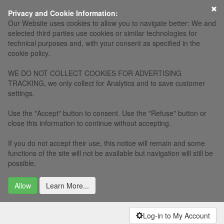
×
Privacy and Cookie Information:
Our Website uses cookies to allow you to navigate better: We and
selected third parties use cookies or similar technologies for
technical purposes and, with your consent as specified in the
cookie policy.
WE DO NOT COLLECT COOKIES FOR ADVERTISING
TRACKING, we only collect for Analytics and to save customer
settings.
Use the "Accept" button to consent. Use the "Refuse" button or
close this information to continue without accepting.
If you do not accept their use, this notice will remain and some
functions of the site will not be available but navigation will still be
possible.
Allow
Learn More...
Log-in to My Account