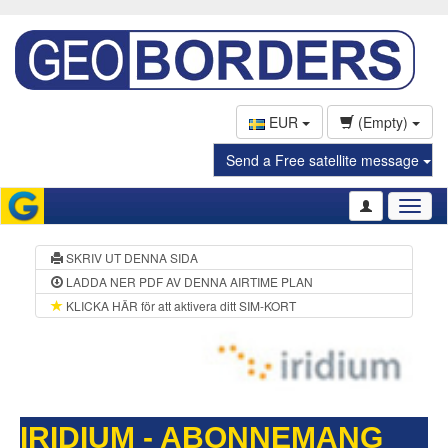
EUR
(Empty)
Send a Free satellite message
Toggl
naviga
SKRIV UT DENNA SIDA
LADDA NER PDF AV DENNA AIRTIME PLAN
KLICKA HÄR för att aktivera ditt SIM-KORT
IRIDIUM - ABONNEMANG