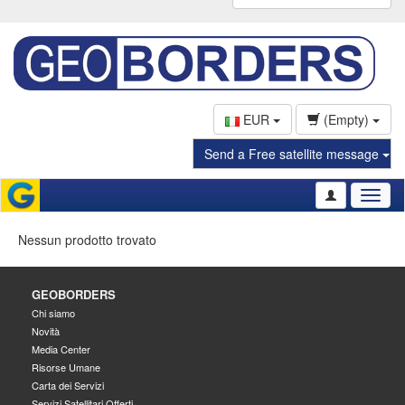
EUR
(Empty)
Send a Free satellite message
Toggl
naviga
Nessun prodotto trovato
GEOBORDERS
Chi siamo
Novità
Media Center
Risorse Umane
Carta dei Servizi
Servizi Satellitari Offerti