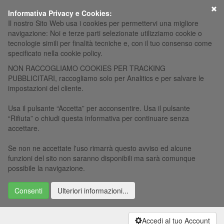
×
Informativa Privacy e Cookies:
Il nostro Sito Web usa i cookies per permettervi una migliore
navigazione: Noi e terze parti selezionate utilizziamo cookie o
tecnologie simili per finalità tecniche e, con il tuo consenso come
specificato nella cookie policy.
NON RACCOGLIAMO COOKIES PER TRACKING
PUBBLICITARI, raccogliamo solo per Analitics e per salvare le
impostazioni del cliente.
Usa il pulsante “Accetta” per acconsentire. Usa il pulsante
“Rifiuta” o chiudi questa informativa per continuare senza
accettare.
Se non ne accettate l'uso rimarrà questo avviso ed alcune
funzioni del sito non saranno disponibili ma sarà comunque
possibile la navigazione.
Consenti
Ulteriori informazioni...
Accedi al tuo Account