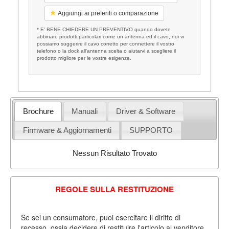
Aggiungi ai preferiti o comparazione
* E' BENE CHIEDERE UN PREVENTIVO quando dovete
abbinare prodotti particolari come un antenna ed il cavo, noi vi
possiamo suggerire il cavo corretto per connettere il vostro
telefono o la dock all'antenna scelta o aiutarvi a scegliere il
prodotto migliore per le vostre esigenze.
Brochure
Manuali
Driver & Software
Firmware & Aggiornamenti
SUPPORTO
Nessun Risultato Trovato
REGOLE SULLA RESTITUZIONE
Se sei un consumatore, puoi esercitare il diritto di
recesso, ossia decidere di restituire l'articolo al venditore