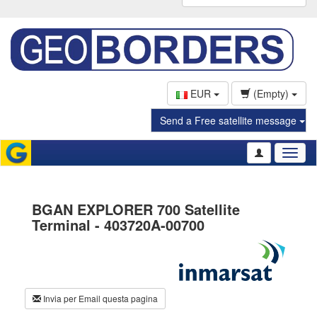
EUR
(Empty)
Send a Free satellite message
Toggl
naviga
BGAN EXPLORER 700 Satellite
Terminal - 403720A-00700
Invia per Email questa pagina