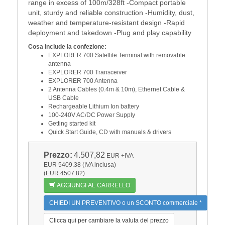
range in excess of 100m/328ft -Compact portable
unit, sturdy and reliable construction -Humidity, dust,
weather and temperature-resistant design -Rapid
deployment and takedown -Plug and play capability
Cosa include la confezione:
EXPLORER 700 Satellite Terminal with removable
antenna
EXPLORER 700 Transceiver
EXPLORER 700 Antenna
2 Antenna Cables (0.4m & 10m), Ethernet Cable &
USB Cable
Rechargeable Lithium Ion battery
100-240V AC/DC Power Supply
Getting started kit
Quick Start Guide, CD with manuals & drivers
Prezzo:
4.507,82
EUR
+IVA
EUR 5409.38 (IVA inclusa)
(EUR 4507.82)
AGGIUNGI AL CARRELLO
CHIEDI UN PREVENTIVO o un SCONTO commerciale *
Clicca qui per cambiare la valuta del prezzo