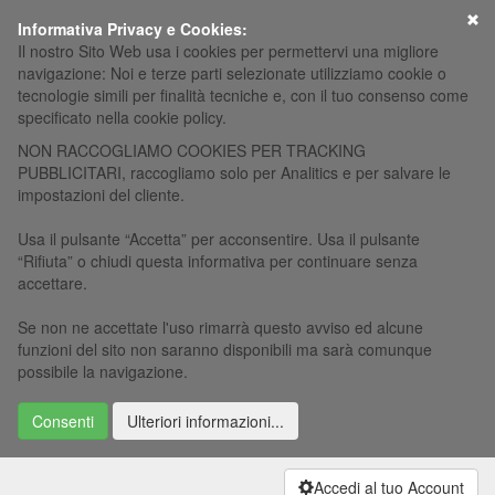
×
Informativa Privacy e Cookies:
Il nostro Sito Web usa i cookies per permettervi una migliore
navigazione: Noi e terze parti selezionate utilizziamo cookie o
tecnologie simili per finalità tecniche e, con il tuo consenso come
specificato nella cookie policy.
NON RACCOGLIAMO COOKIES PER TRACKING
PUBBLICITARI, raccogliamo solo per Analitics e per salvare le
impostazioni del cliente.
Usa il pulsante “Accetta” per acconsentire. Usa il pulsante
“Rifiuta” o chiudi questa informativa per continuare senza
accettare.
Se non ne accettate l'uso rimarrà questo avviso ed alcune
funzioni del sito non saranno disponibili ma sarà comunque
possibile la navigazione.
Consenti
Ulteriori informazioni...
Accedi al tuo Account