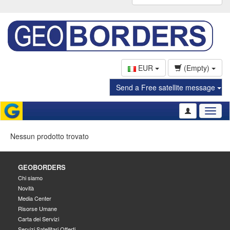
EUR
(Empty)
Send a Free satellite message
Toggl
naviga
Nessun prodotto trovato
GEOBORDERS
Chi siamo
Novità
Media Center
Risorse Umane
Carta dei Servizi
Servizi Satellitari Offerti