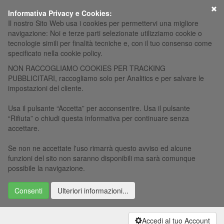
×
Informativa Privacy e Cookies:
Il nostro Sito Web usa i cookies per permettervi una migliore
navigazione: Noi e terze parti selezionate utilizziamo cookie o
tecnologie simili per finalità tecniche e, con il tuo consenso come
specificato nella cookie policy.
NON RACCOGLIAMO COOKIES PER TRACKING
PUBBLICITARI, raccogliamo solo per Analitics e per salvare le
impostazioni del cliente.
Usa il pulsante “Accetta” per acconsentire. Usa il pulsante
“Rifiuta” o chiudi questa informativa per continuare senza
accettare.
Se non ne accettate l'uso rimarrà questo avviso ed alcune
funzioni del sito non saranno disponibili ma sarà comunque
possibile la navigazione.
Consenti
Ulteriori informazioni...
Accedi al tuo Account