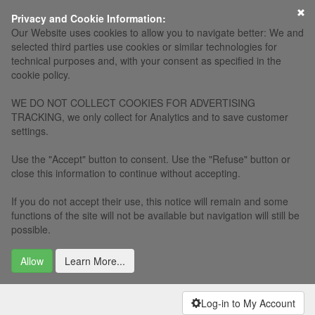
×
Privacy and Cookie Information:
Our Website uses cookies to allow you to navigate better: We and
selected third parties use cookies or similar technologies for
technical purposes and, with your consent as specified in the
cookie policy.
WE DO NOT COLLECT COOKIES FOR ADVERTISING
TRACKING, we only collect for Analytics and to save customer
settings.
Use the "Accept" button to consent. Use the "Refuse" button or
close this information to continue without accepting.
If you do not accept their use, this notice will remain and some
functions of the site will not be available but navigation will still be
possible.
Allow
Learn More...
Log-in to My Account