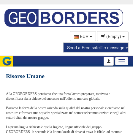
EUR
(Empty)
Send a Free satellite message
Toggl
naviga
Risorse Umane
Alla GEOBORDERS pensiamo che una forza lavoro preparata, motivata e
diversificata sia la chiave del successo nell'odierno mercato globale.
Basiamo la forza della nostra azienda sulla qualità del nostro personale e crediamo nel
costruire e formare una squadra specializzata nel settore telecomunicazioni e negli altri
settori vitali del nostro gruppo.
La prima lingua richiesta è quella Inglese, lingua ufficiale del gruppo
GEOBORDERS, la seconda è la lingua locale di dove si trova la filiale, ad esempio