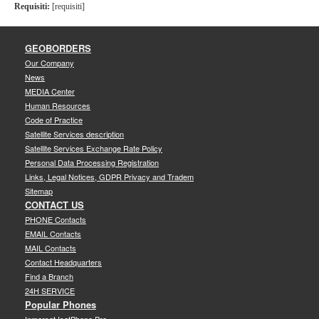
Requisiti:
[requisiti]
GEOBORDERS
Our Company
News
MEDIA Center
Human Resources
Code of Practice
Satellite Services description
Satellite Services Exchange Rate Policy
Personal Data Processing Registration
Links, Legal Notices, GDPR Privacy and Tradem
Sitemap
CONTACT US
PHONE Contacts
EMAIL Contacts
MAIL Contacts
Contact Headquarters
Find a Branch
24H SERVICE
Popular Phones