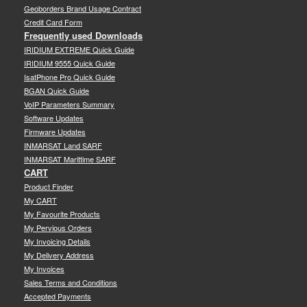
Geoborders Brand Usage Contract
Credit Card Form
Frequently used Downloads
IRIDIUM EXTREME Quick Guide
IRIDIUM 9555 Quick Guide
IsatPhone Pro Quick Guide
BGAN Quick Guide
VoIP Parameters Summary
Software Updates
Firmware Updates
INMARSAT Land SARF
INMARSAT Marittime SARF
CART
Product Finder
My CART
My Favourite Products
My Pervious Orders
My Invoicing Details
My Delivery Address
My Invoices
Sales Terms and Conditions
Accepted Payments