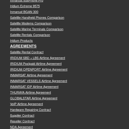
Inmarsat IsatPhone Pro
Iridium Extreme 9575
Inmarsat BGAN 300
Satellite Handheld Phones Comparison
Satellite Modems Comparison
Satellite Marine Terminals Comparison
Satellite Rentals Comparison
Iridium Products
AGREEMENTS
Satellite Rental Contract
IRIDIUM SBD + LBS Airtime Agreement
IRIDIUM Postpaid Airtime Agreement
IRIDIUM OPENPORT Airtime Agreement
INMARSAT Airtime Agreement
INMARSAT VESSELS Airtime Agreement
INMARSAT IDP Airtime Agreement
THURAYA Airtime Agreement
GLOBALSTAR Airtime Agreement
VoIP Airtime Agreement
Hardware Repairing Contract
Supplier Contract
Reseller Contract
NDA Agreement