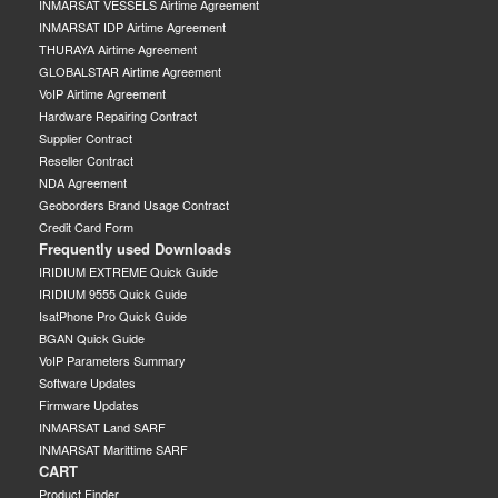
INMARSAT VESSELS Airtime Agreement
INMARSAT IDP Airtime Agreement
THURAYA Airtime Agreement
GLOBALSTAR Airtime Agreement
VoIP Airtime Agreement
Hardware Repairing Contract
Supplier Contract
Reseller Contract
NDA Agreement
Geoborders Brand Usage Contract
Credit Card Form
Frequently used Downloads
IRIDIUM EXTREME Quick Guide
IRIDIUM 9555 Quick Guide
IsatPhone Pro Quick Guide
BGAN Quick Guide
VoIP Parameters Summary
Software Updates
Firmware Updates
INMARSAT Land SARF
INMARSAT Marittime SARF
CART
Product Finder