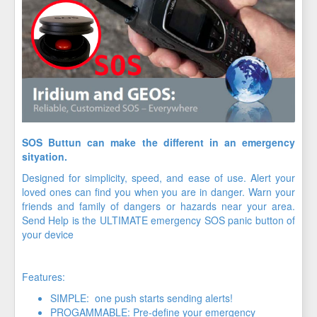
SOS Buttun can make the different in an emergency
sityation.
Designed for simplicity, speed, and ease of use. Alert your
loved ones can find you when you are in danger. Warn your
friends and family of dangers or hazards near your area.
Send Help is the ULTIMATE emergency SOS panic button of
your device
Features:
SIMPLE: one push starts sending alerts!
PROGAMMABLE: Pre-define your emergency