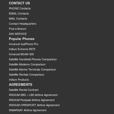
CONTACT US
PHONE Contacts
EMAIL Contacts
MAIL Contacts
Contact Headquarters
Find a Branch
24H SERVICE
Popular Phones
Inmarsat IsatPhone Pro
Iridium Extreme 9575
Inmarsat BGAN 300
Satellite Handheld Phones Comparison
Satellite Modems Comparison
Satellite Marine Terminals Comparison
Satellite Rentals Comparison
Iridium Products
AGREEMENTS
Satellite Rental Contract
IRIDIUM SBD + LBS Airtime Agreement
IRIDIUM Postpaid Airtime Agreement
IRIDIUM OPENPORT Airtime Agreement
INMARSAT Airtime Agreement