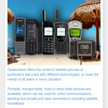
Geoborders offers the rental of satellite phones at
particularly low costs with different technologies, to meet the
needs of all users in every situation.
Portable, transportable, fixed or semi-fixed devices are
available, which can be used for voice communications,
sending text emails and data connections including satellite
broadband.