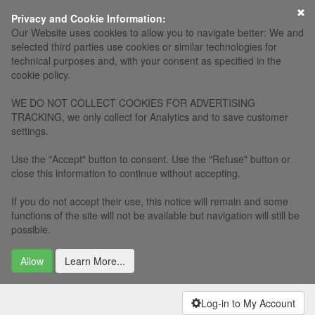
×
Privacy and Cookie Information:
Our Website uses cookies to allow you to navigate better: We and
selected third parties use cookies or similar technologies for
technical purposes and, with your consent as specified in the
cookie policy.
WE DO NOT COLLECT COOKIES FOR ADVERTISING
TRACKING, we only collect for Analytics and to save customer
settings.
Use the "Accept" button to consent. Use the "Refuse" button or
close this information to continue without accepting.
If you do not accept their use, this notice will remain and some
functions of the site will not be available but navigation will still be
possible.
Allow
Learn More...
Log-in to My Account