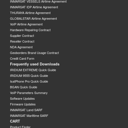
INMARSAT VESSELS Airtime Agreement
INMARSAT IDP Airtime Agreement
THURAYA Airtime Agreement
GLOBALSTAR Airtime Agreement
VoIP Airtime Agreement
Hardware Repairing Contract
Supplier Contract
Reseller Contract
NDA Agreement
Geoborders Brand Usage Contract
Credit Card Form
Frequently used Downloads
IRIDIUM EXTREME Quick Guide
IRIDIUM 9555 Quick Guide
IsatPhone Pro Quick Guide
BGAN Quick Guide
VoIP Parameters Summary
Software Updates
Firmware Updates
INMARSAT Land SARF
INMARSAT Marittime SARF
CART
Product Finder