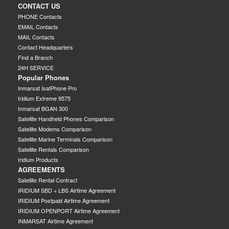
CONTACT US
PHONE Contacts
EMAIL Contacts
MAIL Contacts
Contact Headquarters
Find a Branch
24H SERVICE
Popular Phones
Inmarsat IsatPhone Pro
Iridium Extreme 9575
Inmarsat BGAN 300
Satellite Handheld Phones Comparison
Satellite Modems Comparison
Satellite Marine Terminals Comparison
Satellite Rentals Comparison
Iridium Products
AGREEMENTS
Satellite Rental Contract
IRIDIUM SBD + LBS Airtime Agreement
IRIDIUM Postpaid Airtime Agreement
IRIDIUM OPENPORT Airtime Agreement
INMARSAT Airtime Agreement