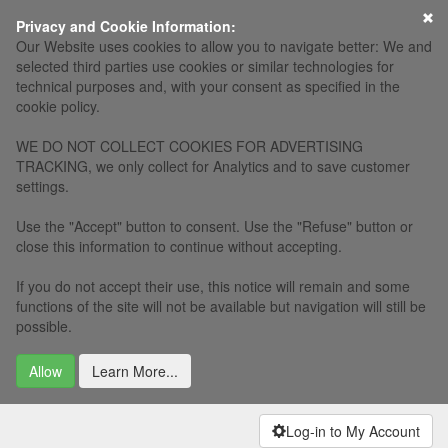
×
Privacy and Cookie Information:
Our Website uses cookies to allow you to navigate better: We and
selected third parties use cookies or similar technologies for
technical purposes and, with your consent as specified in the
cookie policy.
WE DO NOT COLLECT COOKIES FOR ADVERTISING
TRACKING, we only collect for Analytics and to save customer
settings.
Use the "Accept" button to consent. Use the "Refuse" button or
close this information to continue without accepting.
If you do not accept their use, this notice will remain and some
functions of the site will not be available but navigation will still be
possible.
Allow
Learn More...
Log-in to My Account