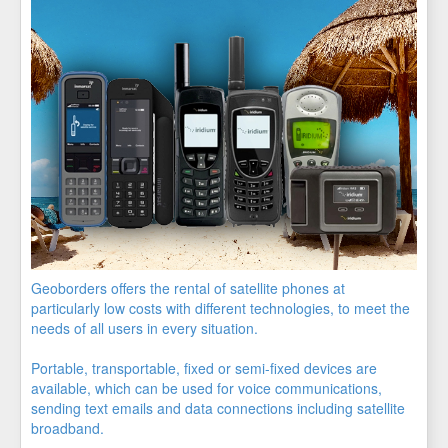
Geoborders offers the rental of satellite phones at
particularly low costs with different technologies, to meet the
needs of all users in every situation.
Portable, transportable, fixed or semi-fixed devices are
available, which can be used for voice communications,
sending text emails and data connections including satellite
broadband.