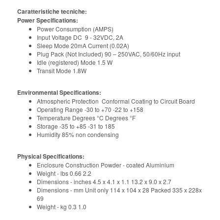
Caratteristiche tecniche:
Power Specifications:
Power Consumption (AMPS)
Input Voltage DC 9 - 32VDC, 2A
Sleep Mode 20mA Current (0.02A)
Plug Pack (Not Included) 90 – 250VAC, 50/60Hz input
Idle (registered) Mode 1.5 W
Transit Mode 1.8W
Environmental Specifications:
Atmospheric Protection Conformal Coating to Circuit Board
Operating Range -30 to +70 -22 to +158
Temperature Degrees °C Degrees °F
Storage -35 to +85 -31 to 185
Humidity 85% non condensing
Physical Specifications:
Enclosure Construction Powder - coated Aluminium
Weight - lbs 0.66 2.2
Dimensions - inches 4.5 x 4.1 x 1.1 13.2 x 9.0 x 2.7
Dimensions - mm Unit only 114 x 104 x 28 Packed 335 x 228x
69
Weight - kg 0.3 1.0