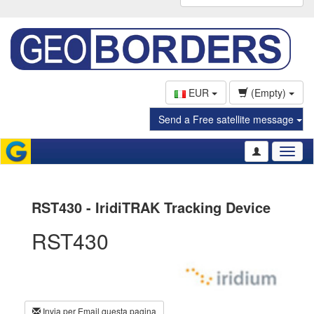
EUR
(Empty)
Send a Free satellite message
Toggl
naviga
RST430 - IridiTRAK Tracking Device
RST430
Invia per Email questa pagina