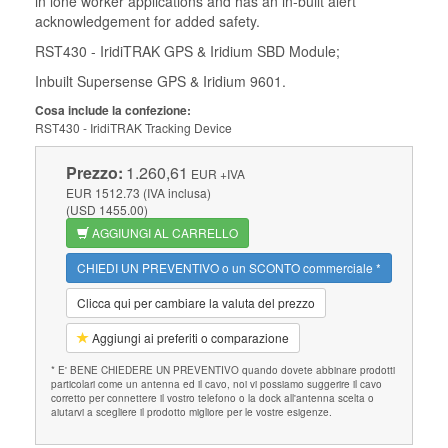
in lone worker applications and has an in-built alert
acknowledgement for added safety.
RST430 - IridiTRAK GPS & Iridium SBD Module;
Inbuilt Supersense GPS & Iridium 9601.
Cosa include la confezione:
RST430 - IridiTRAK Tracking Device
Prezzo:
1.260,61
EUR
+IVA
EUR 1512.73 (IVA inclusa)
(USD 1455.00)
AGGIUNGI AL CARRELLO
CHIEDI UN PREVENTIVO o un SCONTO commerciale *
Clicca qui per cambiare la valuta del prezzo
Aggiungi ai preferiti o comparazione
* E' BENE CHIEDERE UN PREVENTIVO quando dovete abbinare prodotti
particolari come un antenna ed il cavo, noi vi possiamo suggerire il cavo
corretto per connettere il vostro telefono o la dock all'antenna scelta o
aiutarvi a scegliere il prodotto migliore per le vostre esigenze.