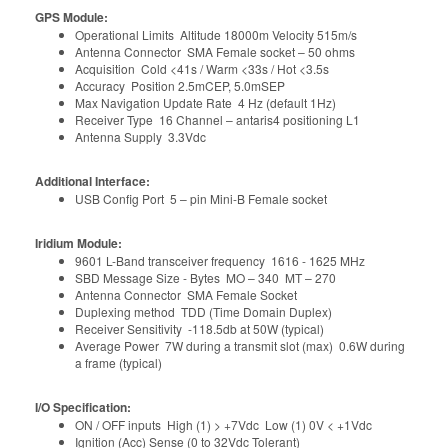
GPS Module:
Operational Limits Altitude 18000m Velocity 515m/s
Antenna Connector SMA Female socket – 50 ohms
Acquisition Cold <41s / Warm <33s / Hot <3.5s
Accuracy Position 2.5mCEP, 5.0mSEP
Max Navigation Update Rate 4 Hz (default 1Hz)
Receiver Type 16 Channel – antaris4 positioning L1
Antenna Supply 3.3Vdc
Additional Interface:
USB Config Port 5 – pin Mini-B Female socket
Iridium Module:
9601 L-Band transceiver frequency 1616 - 1625 MHz
SBD Message Size - Bytes MO – 340 MT – 270
Antenna Connector SMA Female Socket
Duplexing method TDD (Time Domain Duplex)
Receiver Sensitivity -118.5db at 50W (typical)
Average Power 7W during a transmit slot (max) 0.6W during
a frame (typical)
I/O Specification:
ON / OFF inputs High (1) > +7Vdc Low (1) 0V < +1Vdc
Ignition (Acc) Sense (0 to 32Vdc Tolerant)