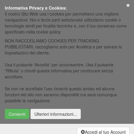
×
Informativa Privacy e Cookies:
Il nostro Sito Web usa i cookies per permettervi una migliore
navigazione: Noi e terze parti selezionate utilizziamo cookie o
tecnologie simili per finalità tecniche e, con il tuo consenso come
specificato nella cookie policy.
NON RACCOGLIAMO COOKIES PER TRACKING
PUBBLICITARI, raccogliamo solo per Analitics e per salvare le
impostazioni del cliente.
Usa il pulsante “Accetta” per acconsentire. Usa il pulsante
“Rifiuta” o chiudi questa informativa per continuare senza
accettare.
Se non ne accettate l'uso rimarrà questo avviso ed alcune
funzioni del sito non saranno disponibili ma sarà comunque
possibile la navigazione.
Consenti
Ulteriori informazioni...
Accedi al tuo Account