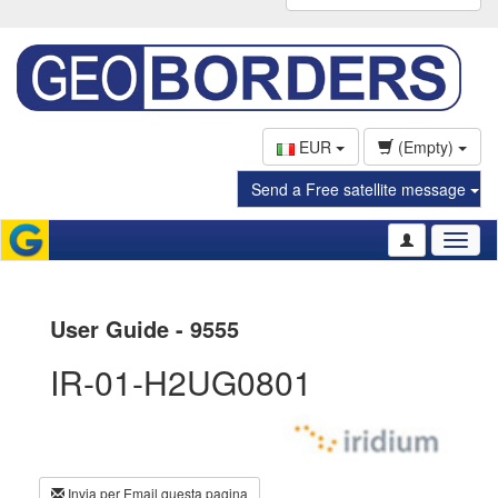
EUR
(Empty)
Send a Free satellite message
Toggl
naviga
User Guide - 9555
IR-01-H2UG0801
Invia per Email questa pagina