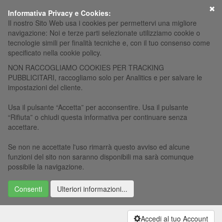
×
Informativa Privacy e Cookies:
Il nostro Sito Web usa i cookies per permettervi una migliore
navigazione: Noi e terze parti selezionate utilizziamo cookie o
tecnologie simili per finalità tecniche e, con il tuo consenso come
specificato nella cookie policy.
NON RACCOGLIAMO COOKIES PER TRACKING
PUBBLICITARI, raccogliamo solo per Analitics e per salvare le
impostazioni del cliente.
Usa il pulsante “Accetta” per acconsentire. Usa il pulsante
“Rifiuta” o chiudi questa informativa per continuare senza
accettare.
Se non ne accettate l'uso rimarrà questo avviso ed alcune
funzioni del sito non saranno disponibili ma sarà comunque
possibile la navigazione.
Consenti
Ulteriori informazioni...
Accedi al tuo Account