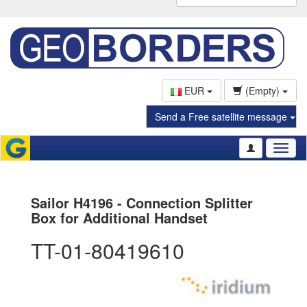
EUR
(Empty)
Send a Free satellite message
Toggl
naviga
Sailor H4196 - Connection Splitter
Box for Additional Handset
TT-01-80419610