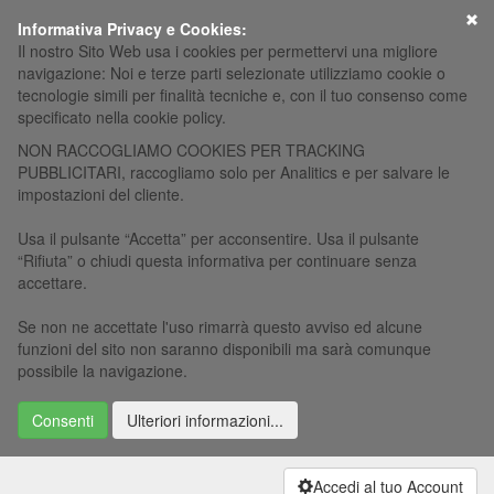
×
Informativa Privacy e Cookies:
Il nostro Sito Web usa i cookies per permettervi una migliore
navigazione: Noi e terze parti selezionate utilizziamo cookie o
tecnologie simili per finalità tecniche e, con il tuo consenso come
specificato nella cookie policy.
NON RACCOGLIAMO COOKIES PER TRACKING
PUBBLICITARI, raccogliamo solo per Analitics e per salvare le
impostazioni del cliente.
Usa il pulsante “Accetta” per acconsentire. Usa il pulsante
“Rifiuta” o chiudi questa informativa per continuare senza
accettare.
Se non ne accettate l'uso rimarrà questo avviso ed alcune
funzioni del sito non saranno disponibili ma sarà comunque
possibile la navigazione.
Consenti
Ulteriori informazioni...
Accedi al tuo Account