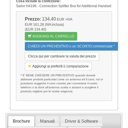
Cosa include la confezione:
Sailor H4196 - Connection Splitter Box for Additional Handset
Prezzo:
134,40
EUR
+IVA
EUR 161.28 (IVA inclusa)
(EUR 134.40)
AGGIUNGI AL CARRELLO
CHIEDI UN PREVENTIVO o un SCONTO commerciale *
Clicca qui per cambiare la valuta del prezzo
Aggiungi ai preferiti o comparazione
* E' BENE CHIEDERE UN PREVENTIVO quando dovete
abbinare prodotti particolari come un antenna ed il cavo, noi vi
possiamo suggerire il cavo corretto per connettere il vostro
telefono o la dock all'antenna scelta o aiutarvi a scegliere il
prodotto migliore per le vostre esigenze.
Brochure
Manuali
Driver & Software