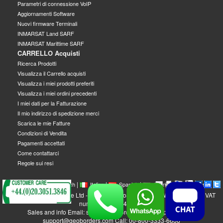
Parametri di connessione VoIP
Aggiornamenti Software
Nuovi firmware Terminali
INMARSAT Land SARF
INMARSAT Marittime SARF
CARRELLO Acquisti
Ricerca Prodotti
Visualizza il Carrello acquisti
Visualizza i miei prodotti preferiti
Visualizza i miei ordini precedenti
I miei dati per la Fatturazione
Il mio indirizzo di spedizione merci
Scarica le mie Fatture
Condizioni di Vendita
Pagamenti accettati
Come contattarci
Regole sui resi
|
|
|
|
|
|
|
English
French
Italian
Spanish
German
Swedish
GEOBORDERS Satellite Ltd - 1B Labton Road, SW20 0LW London, UK - VAT
number: GB 984488553
Sales and info Email: sales@geoborders.com - Support Email:
support@geoborders.com Call: 00-800-3333-6666